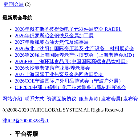
延期会展
(2)
最新展会导航
2026年俄罗斯圣彼得堡电子元器件展览会 RADEL
2026年俄罗斯冶金钢铁及金属加工展
2027年新加坡石油天然气及海事展
2026东北（沈阳）国际变压器及 生产设备、材料展览会
2026第20届上海国际养老产业博览会（上海老博会AID）
2026FHC上海环球食品展{中国国际高端食品饮料展}
2026长沙养老健康产业展/养老展会
2027上海国际工业热泵及余热回收展览会
2026COE宁波国际户外用品博览会（宁波户外展）
CIP2026中部（郑州）化工技术装备与新材料展览会
网站介绍
|
联系方式
|
资源互换协议
|
服务条款
|
发布会展
|
发布资
(c)2008-2020 FAIRGLOBAL SYSTEM All Rights Reserved
津ICP备20000328号-1
平台客服