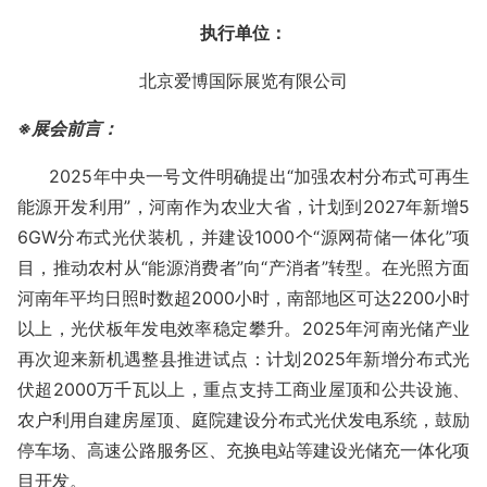
执行单位
：
北京爱博国际展览有限公司
※
展会
前言
：
2025
年中央一号文件明确提出“加强农村分布式可再生
能源开发利用”，河南作为农业大省，计划到
2027
年新增
5
6GW
分布式光伏装机，并建设
1000
个“源网荷储一体化”项
目，推动农村从“能源消费者”向“产消者”转型。在光照方面
河南年平均日照时数超
2000
小时，南部地区可达
2200
小时
以上，光伏板年发电效率稳定攀升。
2025
年河南光储产业
再次迎来新机遇整县推进试点：计划
2025
年新增分布式光
伏超
2000
万千瓦以上，重点支持工商业屋顶和公共设施、
农户利用自建房屋顶、庭院建设分布式光伏发电系统，鼓励
停车场、高速公路服务区、充换电站等建设光储充一体化项
目开发。