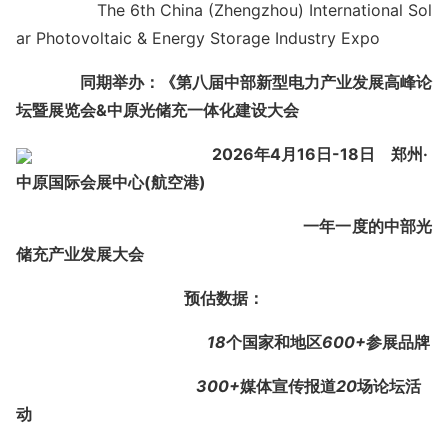
The 6th China (Zhengzhou) Internatio
nal Sol
ar Photovoltaic & Energy Storage Industry Expo
同期举办：
《
第八届中部新型电力产业发展高峰
论
坛
暨展览会
&中原光储充一体化
建设
大会
202
6
年
4
月
16
日-
18
日
郑州
·
中
原
国际
会
展中心(
航空港
)
一年一度的
中部光
储
充
产业
发展
大会
预估数据：
18
个国家和地区
6
00
+
参展品牌
300+
媒体宣传报道
20
场论坛活
动