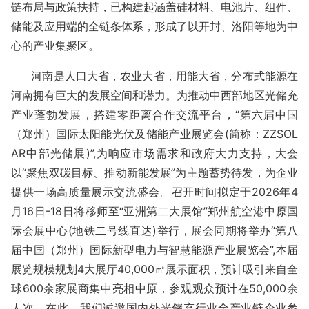
链布局与政策扶持，已构建起涵盖硅材料、电池片、组件、
储能及应用端的全链条体系，形成了以开封、洛阳等地为中
心的产业集聚区。
河南是人口大省，农业大省，用能大省，分布式
能源
在
河南拥有巨大的发展空间和潜力。为推动
中西部
地区光
储充
产业
蓬勃
发展，搭建零距离合作交流平台，
“第六届
中国
（郑州）国际太阳能光伏
及储能产业
展览会
(
简称：
ZZSOL
AR
中部光储展
)”,为
响应市场需求和政府大力支持，大会
以
“
聚焦双碳目标
、
推动新能发展
”
为主题蓄势待发，为企业
提供一场高质量展示交流盛会。
召开时间拟定于
2026
年
4
月
16
日
-18
日
将移师至
“
亚洲第二大展馆
”
郑州航空港中原国
际会展中心
(
地铁二号线直达
)
举行，展会同期将举办
“
第八
届中国（郑州）国际新型电力与智慧能源产业展览会
”,
本届
展览规模规划
4
大展厅
40,
000
㎡
展示面积
，预计
吸引来自全
球600余
家展商集中亮相
中原
，参观观众
预计在
50,000余
人次，在此，我们诚邀国内外
光储充
行业全产业链企业
参