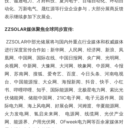
技、诚通电力、才府科技、夏兴电子、百瑞自动化、环动自
动化、万新电气、晟红源等行业企业参与，大部分展商反馈
表示继续参加下次展会。
ZZSOLAR
媒体聚焦全球同步宣传
:
ZZSOLAR
中部光储展将与国内外重点行业媒体和权威媒体
进行深度宣传合作如：新华网、人民网、经济网、新浪、凤
凰网、中国网、国际在线、中国日报网、央广网、光明网、
央视网、中新网、大豫网、大河网、映象网、中原网、今报
网、苏南网、搜狐、爱奇艺、百度、今日头条、河南电视
台、中国能源报、大众网、海报新闻、抖音、快手、小红
书、哔哩哔哩
、知乎、国际能源网、北极星电力网、索比光
伏储能网、储能中国网
、
21IC
电子网、电子元器件网、国
际电力网、海上风电网、好展会网、河姆渡、华夏能源网、
火力发电网、
氢启未来网、
电源网、线缆网、光伏产业
网、能源界、户用光伏网、
OFweek
电力网等百余家媒体对