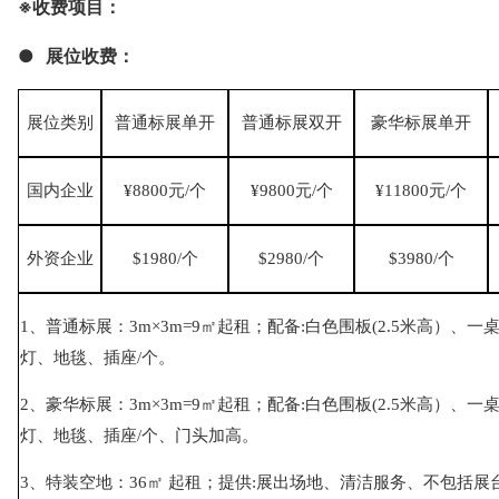
※
收费项目
：
●
展位收费
：
展位类别
普通
标
展
单开
普通
标
展
双开
豪华
标
展
单开
国内企业
¥
88
00元/个
¥
98
00元/个
¥
118
00元/个
外资企业
$
1
9
8
0/个
$
2
9
8
0/个
$
39
8
0/个
1、普通
标展：3m×3m=
9
㎡
起租；配备:白色围板(2.5米高）、
灯、地毯、插座/个。
2、
豪华标展：
3m×3m=9
㎡
起租；配备:白色围板(2.5米高）、
灯、地毯、插座/个
、门头加高
。
3、
特装空地：3
6
㎡
起租；提供:展出场地、清洁服务、不包括展