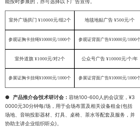
能按时参展的，亦可选择以下广告宣传。
室外广场
拱门
¥
1
0000
元
/
组
2个
地毯地贴广告
¥
500元
/
个
参观证
胸卡
挂绳
¥
10
000
元
/1000个
参观证背面广告
¥
10
000
元
/1000
室外
道旗
¥
10
00
元
/
对
2个
公众号广告
¥
10
0
00
元
/个
/
年
参展证
胸卡
挂绳
¥
10
000
元
/1000个
参展证背面广告
¥
10
000
元
/1000
●
产品推介会
∕技术研讨会：
容纳
100-600人的会议室，¥3
0000元30分钟每/场，用于会场布置
及相关设备租金
(包括
场地、音响投影器材、灯具、桌椅、茶水等配套及服务
，并
协助主讲企业组织听众
)。