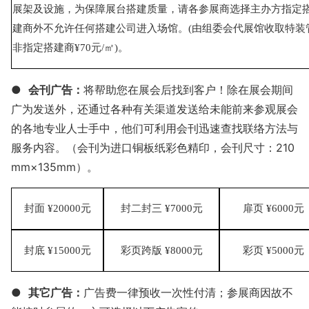
展架及设施，为保障展台搭建质量，请各参展商选择主办方指定
建商外不允许任何搭建公司进入场馆。(由组委会代展馆收取特装
非指定搭建商
¥
7
0元/㎡
)
。
●
会刊广告：
将帮助您在展会后找到客户！除在展会期间
广为发送外，还通过各种有关渠道发送给未能前来参观展会
的各地专业人士手中，他们可利用会刊迅速查找联络方法与
服务内容。（会刊为进口铜板纸彩色精印，会刊尺寸：210
mm×135mm）。
封面
¥
2
0
000
元
封二封三
¥
70
00
元
扉页
¥
6
000
元
封底
¥
15
000
元
彩页跨版
¥
80
00
元
彩页
¥
50
00
元
●
其它广告：
广告费一律预收一次性付清；参展商因故不