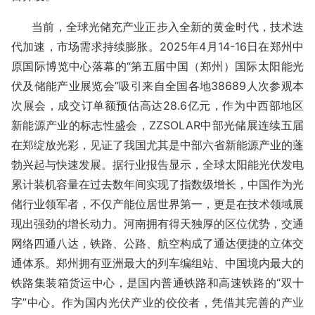
当前，全球光储充产业正步入全新的黄金时代，技术迭
代加速，市场需求持续膨胀。2025
年
4
月
14-16日
在郑州中
原国际博览中心落幕的
“第五届中国（郑州）国际太阳能光
伏及储能产业展览会”吸引来自全国各地38689
人次参观本
次展会，成交订单额预估高达
28.6
亿元，作为中西部地区
新能源产业的标
志性盛会，
ZZSOLAR
中部光储展连续五届
在郑绽放光彩，见证了我国尤其是中部六省新能源产业的蓬
勃兴起与快速发展。据行业报告显示，全球太阳能光伏发电
累计装机容量在过去数年间实现了指数级增长，中国作为光
储行业领军者，不仅产能位居世界第一，更是在技术领域展
现出强劲的增长动力。河南拥有得天独厚的区位优势，交通
网络四通八达，铁路、公路、航空构成了通达便捷的立体交
通体系。郑州拥有亚洲最大的列车编组站、中国境内最大的
铁路集装箱货运中心，是国内普通铁路和高速铁路的“双十
字”中心。作为国内光伏产业的佼佼者，凭借其完善的产业