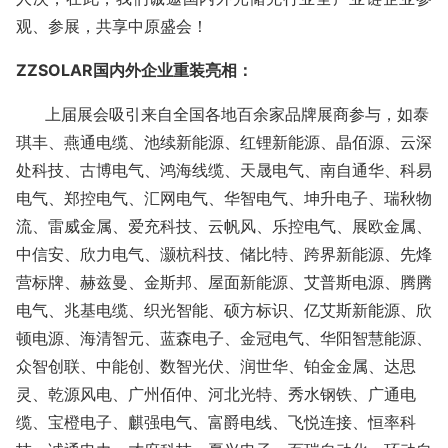
观、
参展
，共享中原盛会
！
ZZSOLAR
国内外企业重装亮相
：
上届展会吸引来自全国各地百余家品牌展商参与，如泰
琪丰、燕通电缆、池续新能源、红锂新能源、晶佰源、云深
处科技、古博电气、鸿海线缆、天晟电气、南自通华、科易
电气、郑控电气、汇网电气、华智电气、坤升电子、瑞秋物
流、雷威金属、爱充科技、云帆风、乐控电气、展欧金属、
中信安、欣力电气、灏杭科技、储比特、跨界新能源、先烽
营标牌、赫兹曼、金斯邦、屋面新能源、艾普斯电源、腾腾
电气、兆基电缆、织光智能、硕方标识、亿艾斯新能源、欣
顿电源、海清智元、蓝森电子、金冠电气、华阳智慧能源、
众智创联、中能创、数智光伏、润世华、铂金金属、达思
灵、乾源风电、广州佰仲、河北光特、秀水钢铁、广通电
缆、宝橙电子、麒强电气、富爵电线、飞悦连接、恒率科