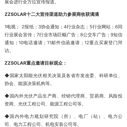
展会进行全方位宣传报道。
ZZSOLAR
十二大宣传渠道助力
参展商收获满满
1
电视；
2
报纸；
3
协会通知；
4
行业杂志；
5
行业网站；
6
同
行业展会宣传；
7
行业市场巨幅广告；
8
公交车广告；
9
短信
通知；
10
电话邀请；
11
邮件信函邀请；
12
重点买家登门拜
访。
ZZSOLAR
重点邀请
目标观众：
◆国家太阳能光伏相关决策及各省市发改委、科研单位、
协会、能源决策机构等。
◆国内外光伏产品生产商、经销代理商、贸易商、风险投
资商、光伏工程公司、能源工程公司等。
◆国内外电力规划研究院（所）、电厂（站）、电力公
司、电力工程公司、机电安装公司等。