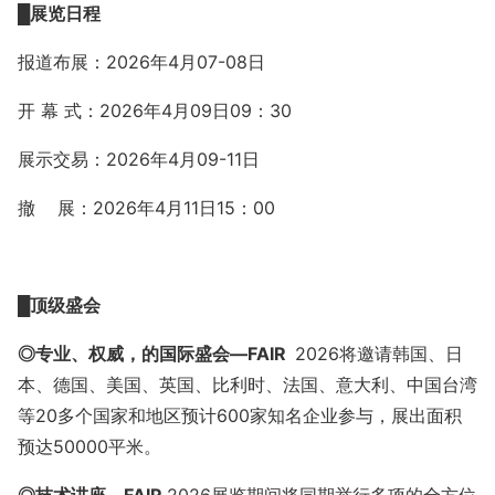
█
展览日程
报道布展：
202
6年4月07-08
日
开 幕 式：2026年4月09日09：30
展示交易：
202
6年4月09-11日
撤
展：2026年4月11
日
1
5
：
00
█
顶级盛会
◎
专业、权威，的国际盛会
—
FAIR
2026将邀请韩国、日
本、德国、美国、英国、比利时、法国、意大利、中国
台湾
等
20多个国家和地区预计
600家知名企业参与，展出面积
预达50000平米。