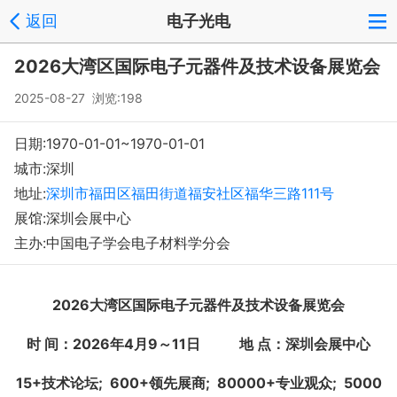
返回
电子光电
登录
注册
反馈
回到顶部
2026大湾区国际电子元器件及技术设备展览会
Copyright © 2008-2018 环球会展网 fairglobal.com.cn 版权所有
2025-08-27 浏览:198
日期:1970-01-01~1970-01-01
城市:深圳
地址:
深圳市福田区福田街道福安社区福华三路111号
展馆:深圳会展中心
主办:中国电子学会电子材料学分会
2026
大湾区
国际电子元器件及技术设备展览会
时
间：
20
2
6
年
4
月
9
～
1
1
日
地
点：
深圳会展
中心
15
+
技术论坛
;
6
00+
领先展商
;
8
0000+
专业观众
;
5
000