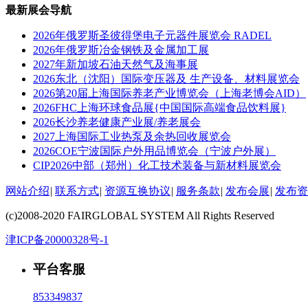
最新展会导航
2026年俄罗斯圣彼得堡电子元器件展览会 RADEL
2026年俄罗斯冶金钢铁及金属加工展
2027年新加坡石油天然气及海事展
2026东北（沈阳）国际变压器及 生产设备、材料展览会
2026第20届上海国际养老产业博览会（上海老博会AID）
2026FHC上海环球食品展{中国国际高端食品饮料展}
2026长沙养老健康产业展/养老展会
2027上海国际工业热泵及余热回收展览会
2026COE宁波国际户外用品博览会（宁波户外展）
CIP2026中部（郑州）化工技术装备与新材料展览会
网站介绍
|
联系方式
|
资源互换协议
|
服务条款
|
发布会展
|
发布资
(c)2008-2020 FAIRGLOBAL SYSTEM All Rights Reserved
津ICP备20000328号-1
平台客服
853349837