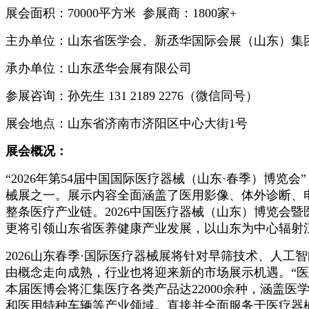
展会面积：
7
0000
平方米 参展商：
18
00
家
+
主办单位：山东省医学会、新丞华国际会展（山东）集
承办单位：山东丞华会展有限公司
参展咨询：孙先生
1
31 2189 2276
（微信同号）
展会地点：
山东省济南市济阳区中心大街
1
号
展会概况：
“
202
6年第54
届中国国际医疗器械（山东
·春季）博览会
械展之一。展示内容全面涵盖了医用影像、体外诊断、
整条医疗产业链。2026中国医疗器械（山东）博览会
更将引领山东省医养健康产业发展，以山东为中心辐射
2026
山东春季
·国际医疗器械展将针对早筛技术、人工智
由概念走向成熟，行业也将迎来新的市场展示机遇。
“
本届医博会将汇集医疗各类产品达
22000余种，涵
和医用特种车辆等产业领域。直接并全面服务于医疗器