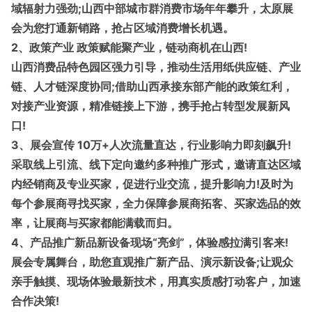
域辐射力强劲;山西中部城市群消费市场年年攀升，太原展
会为您打通新销路，抢占区域消费增长机遇。
2、政策产业 政策赋能聚产业，链动商机在山西!
山西消费品特色园区强力引导，推动生活用纸供应链、产业
链、人才链深度协同;借助山西承接东部产能的政策红利，
对接产业资源，精准链接上下游，携手抢占转型发展新风
口!
3、展会宣传 10万+人次流量直达，行业影响力即刻飙升!
采取线上引流、线下定向邀约多种推广形式，邀请直达区域
内经销商及专业买家，促进行业交流，提升影响力!及时为
每个参展商寻找买家，全力保障参展商拓客、买家选品的效
率，让展商与买家都能满载而归。
4、产品推广新品新设备现场“亮剑”，体验感拉满引客来!
展会专属舞台，助您直观推广新产品、演示新设备;让观众
亲手触摸、现场体验最新技术，用真实质感打动客户，加速
合作决策!