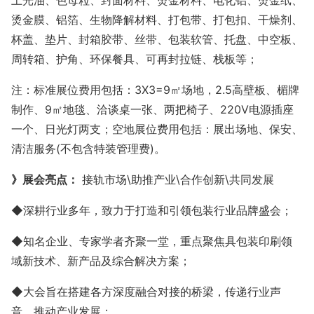
上光油、色母粒、封面材料、烫金材料、电化铝、烫金纸、
烫金膜、铝箔、生物降解材料、打包带、打包扣、干燥剂、
杯盖、垫片、封箱胶带、丝带、包装软管、托盘、中空板、
周转箱、护角、环保餐具、可再封拉链、栈板等；
注：标准展位费用包括：
3X3=9㎡场地，2.5高壁板、楣牌
制作
、9㎡地毯、洽谈桌一张、两把椅子、220V电源插座
一个、日光灯两支；空地展位费用包括：展出场地、保安、
清洁服务(不包含特装管理费)。
》展会亮点：
接轨市场
\助推产业\合作创新\共同发展
◆深耕行业多年，致力于打造和引领包装
行业品牌盛会；
◆知名企业、专家学者齐聚一堂，重点聚焦具包装印刷领
域新技术、新产品及综合解决方案；
◆大会旨在搭建各方深度融合对接的桥梁，传递行业声
音，推动产业发展；