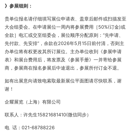
》参展细则：
贵单位报名请仔细填写展位申请表、盖章后邮件或扫描发
至
大会组委会。在申请展位一周内将参展费用［
50%(订金)或
全款］电汇或交至组委会，展位顺序分配原则：“先申请、
先付款、先安排”，余款在202
6年5月15日前付清，否则主
办单位将有权更改其所订展位。主办单位收到《参展申请
表》和展台费用后，将发票及《参展手册》一并寄给参展
商，参展商在报名参展后中途退出，参展所付订金不退。
如有出展意向请致电索取最新展位平面图请尽快联系，谢
谢！
企耀展览（上海）有限公司
联系人：
许先生
15821681410(微信同步）
电
话：
021-68788226