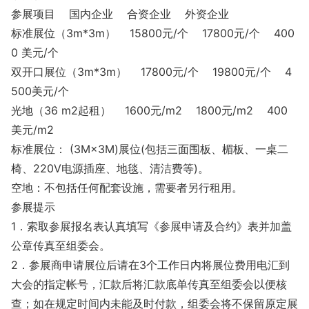
参展项目 国内企业 合资企业 外资企业
标准展位（3m*3m） 15800元/个 17800元/个 400
0 美元/个
双开口展位（3m*3m） 17800元/个 19800元/个 4
500美元/个
光地（36 m2起租） 1600元/m2 1800元/m2 400
美元/m2
标准展位： (3M×3M)展位(包括三面围板、楣板、一桌二
椅、220V电源插座、地毯、清洁费等)。
空地：不包括任何配套设施，需要者另行租用。
参展提示
1．索取参展报名表认真填写《参展申请及合约》表并加盖
公章传真至组委会。
2．参展商申请展位后请在3个工作日内将展位费用电汇到
大会的指定帐号，汇款后将汇款底单传真至组委会以便核
查；如在规定时间内未能及时付款，组委会将不保留原定展