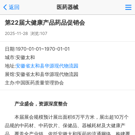
返回
医药器械
登录
注册
反馈
回到顶部
第22届大健康产品药品促销会
Copyright © 2008-2018 环球会展网 fairglobal.com.cn 版权所有
2025-11-28 浏览:107
日期:1970-01-01~1970-01-01
城市:安徽太和
地址:
安徽省太和县华源现代物流园
展馆:安徽省太和县华源现代物流园
主办:中国医药质量管理协会
产业盛会，资源深度整合
本届展会规模预计展出面积
6
万平方米，展出超
10
万个
品规的中药材、中药饮片、保健品、器械耗材及大健康产
品，覆盖全产业链。依托安徽太和医药的流通网络，构建覆