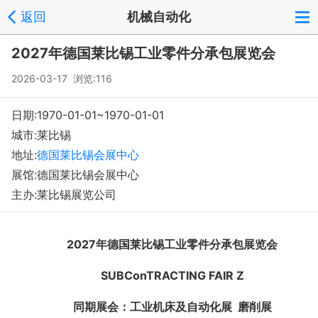
返回
机械自动化
beijin
会员中心
反馈
回到顶部
2027年德国莱比锡工业零件分承包展览会
Copyright © 2008-2018 环球会展网 fairglobal.com.cn 版权所有
2026-03-17 浏览:116
日期:1970-01-01~1970-01-01
城市:莱比锡
地址:
德国莱比锡会展中心
展馆:德国莱比锡会展中心
主办:莱比锡展览公司
20
2
7
年德国
莱比锡工业零件分承包
展览会
SUBCo
nTRACTING FAIR Z
同期展会：
工业机床及自动化
展
磨削展