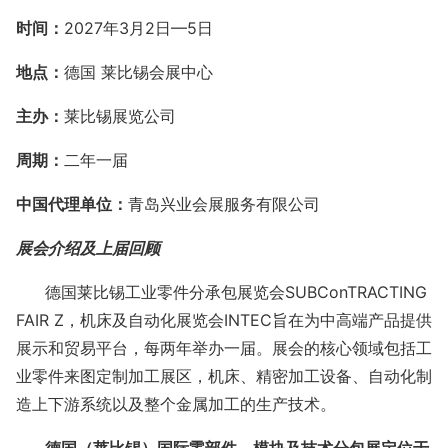
时间：
2027年3月2
日
—
5日
地点：
德国 莱比锡会展中心
主办：
莱比锡展览公司
周期：
二
年一届
中国代理单位：
青岛兴业会展服务有限公司
展会介绍
及上届回顾
德国莱比锡工
业零件分承包展览会
SUBCo
nTRACTING
FAIR Z，
机床及自动化展览会
INTEC旨在为中高端产品提供
展示和贸易平台，每两年举办一届。展会的核心领域包括
工
业零件来图定制加工展区，机床、精密加工设备、自动化制
造上下游系统以及整个金属加工的生产技术。