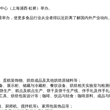
国家会展中心（上海浦西·虹桥）举办。
重举办，使更多食品行业从业者得以近距离了解国内外产业动向
、蛋糕装饰物、烘焙成品及其他烘焙原辅料等；
备、展示柜、储藏与冷藏柜、餐饮设备、烘焙相关实验室与检测
及月饼生产、糕点及糕点生产、饼干及饼干生产线、伴手礼及伴手
工具、烘焙包装设计等；咖啡、饮品与轻食：咖啡原料、成品与
箱、厨师机、搅拌机等)、家用包装饰品等；