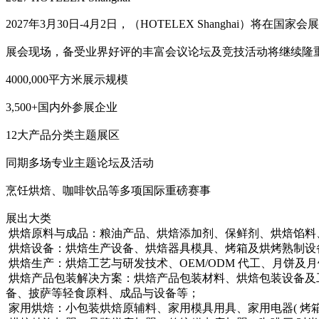
2027年3月30日-4月2日，（HOTELEX Shanghai）将在
展会现场，备受业界好评的丰富会议论坛及竞技活动将继续隆
4000,000平方米展示规模
3,500+国内外参展企业
12大产品分类主题展区
同期多场专业主题论坛及活动
烹饪烘焙、咖啡饮品等多项国际重磅赛事
展出大类
烘焙原料与成品：粮油产品、烘焙添加剂、保鲜剂、烘焙馅料
烘焙设备：烘焙生产设备、烘焙器具模具、烤箱及烘烤熟制设
烘焙生产：烘焙工艺与研发技术、OEM/ODM 代工、月饼
烘焙产品包装解决方案：烘焙产品包装材料、烘焙包装设备及
备、披萨等轻食原料、成品与设备等；
家用烘焙：小包装烘焙原辅料、家用模具用具、家用电器( 烤