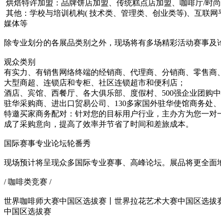
烘焙特许加盟：品牌饼店加盟、传统糕点店加盟、咖啡厅/时尚
其他：学校与培训机构( 技术类、管理类、创业类等)、互联
媒体等
除专业划分的各展品类别之外，现场将有多场精彩活动赛事及
观众类别
有实力、有销售网络终端的经销商、代理商、分销商、零售商
大型商超、连锁店和专柜、社区连锁超市和便利店；
酒店、宾馆、西餐厅、各大俱乐部、度假村、500强企业团购中
驻华采购商、进出口贸易公司、130多家国外驻华使馆商务处、
特邀买家商务配对：针对您的目标用户行业，主办方为您一对
成了采购意向，提高了效率并节省了时间和差旅成本。
国际赛事专业论坛轮番秀
现场预计将呈现众多国际专业赛事、高峰论坛。展品将更全面
/ 咖啡类竞赛 /
世界咖啡师大赛中国区选拔赛丨世界拉花艺术大赛中国区选拔
中国区选拔赛