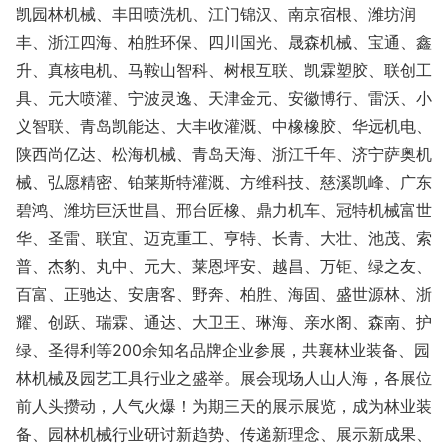
凯园林机械、丰田喷洗机、江门锦汉、南京宿根、潍坊润
丰、浙江四海、柏胜环保、四川国光、晟森机械、宝通、鑫
升、真核电机、马鞍山智科、树根互联、凯霖塑胶、联创工
具、元大喷灌、宁波灵逸、天津金元、安徽博行、雷沃、小
义智联、青岛凯能达、大丰收灌溉、中橡橡胶、华远机电、
陕西尚亿达、松海机械、青岛天海、浙江千年、济宁萨奥机
械、弘愿精密、铂莱斯特灌溉、方维科技、慈溪凯峰、广东
碧鸿、潍坊巨沃世昌、邢台匠橡、鼎力机车、冠特机械富世
华、圣雷、联宜、迈克重工、亨特、长青、大壮、池茂、索
普、杰豹、丸中、元大、莱恩坪安、越昌、万钜、绿之友、
百富、正驰达、安唐客、野奔、柏胜、海固、盛世源林、浙
耀、创跃、瑞霖、通达、大卫王、琳海、亲水阁、森南、护
绿、圣得利等200余知名品牌企业参展，共襄林业装备、园
林机械及园艺工具行业之盛举。展会现场人山人海，各展位
前人头攒动，人气火爆！为期三天的展示展览，成为林业装
备、园林机械行业研讨新趋势、传递新理念、展示新成果、