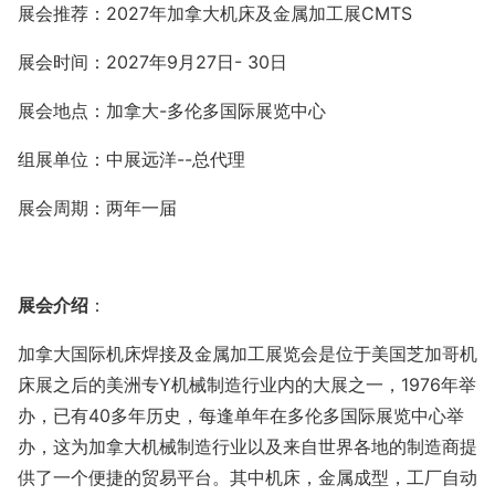
展会推荐：
2027
年加拿大机床及金属加工展
CMTS
展会时间：
2027
年
9
月
2
7
日
-
30
日
展会地点：加拿大
-
多伦多国际展览中心
组展单位：中展远洋
--
总代理
展会周期：两年一届
展会介绍
：
加拿大国际机床焊接及金属加工展览会是位于美国芝加哥机
床展之后的美洲专
Y
机械制造行业内的大展之一，
1976
年举
办，已有
40
多年历史，每逢单年在多伦多国际展览中心举
办，这为加拿大机械制造行业以及来自世界各地的制造商提
供了一个便捷的贸易平台。其中机床，金属成型，工厂自动