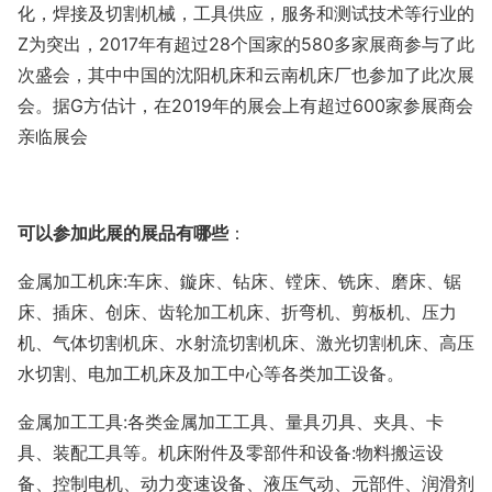
化，焊接及切割机械，工具供应，服务和测试技术等行业的
Z
为突出，
2017
年有超过
28
个国家的
580
多家展商参与了此
次盛会，其中中国的沈阳机床和云南机床厂也参加了此次展
会。据
G
方估计，在
2019
年的展会上有超过
600
家参展商会
亲临展会
可以参加此展的展品有哪些
：
金属加工机床
:
车床、鏇床、钻床、镗床、铣床、磨床、锯
床、插床、创床、齿轮加工机床、折弯机、剪板机、压力
机、气体切割机床、水射流切割机床、激光切割机床、高压
水切割、电加工机床及加工中心等各类加工设备。
金属加工工具
:
各类金属加工工具、量具刃具、夹具、卡
具、装配工具等。机床附件及零部件和设备
:
物料搬运设
备、控制电机、动力变速设备、液压气动、元部件、润滑剂