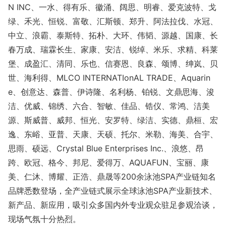
N INC、一水、得有乐、徽涌、阔思、明睿、爱克波特、戈
绿、禾光、恒锐、富敬、汇斯顿、郑升、阿法拉伐、水冠、
中立、浪霸、泰斯特、拓朴、大环、伟韬、源越、国康、长
春万成、瑞霖长生、家康、安洁、锐绰、米乐、求精、科莱
堡、成盈汇、清同、乐也、信赛恩、良森、颂博、绅岚、贝
世、海利得、MLCO INTERNATIo
nAL TRADE、Aquarin
e、创意达、森普、伊诗隆、名利杨、铂锐、文鼎思海、浚
洁、优威、锦绣、六合、智敏、佳品、锆仪、常鸿、洁美
源、斯威普、威邦、恒光、安罗特、绿洁、实德、鼎桓、宏
逸、东峪、亚普、天康、天硕、托尔、米勒、海美、合宇、
思雨、硕远、Crystal Blue Enterprises Inc.、浪悠、昂
跨、欧冠、格今、邦尼、爱得万、AQUAFUN、宝丽、康
美、仁沐、博耀、正浩、鼎晟等200余泳池SPA产业链知名
品牌悉数登场，全产业链式展示全球泳池SPA产业新技术、
新产品、新应用，吸引众多国内外专业观众驻足参观洽谈，
现场气氛十分热烈。