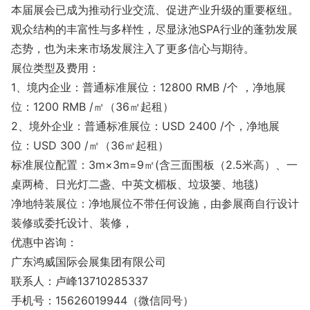
本届展会已成为推动行业交流、促进产业升级的重要枢纽。
观众结构的丰富性与多样性，尽显泳池SPA行业的蓬勃发展
态势，也为未来市场发展注入了更多信心与期待。
展位类型及费用：
1、境内企业：普通标准展位：12800 RMB /个 ，净地展
位：1200 RMB /㎡（36㎡起租）
2、境外企业：普通标准展位：USD 2400 /个，净地展
位：USD 300 /㎡（36㎡起租）
标准展位配置：3m×3m=9㎡(含三面围板（2.5米高）、一
桌两椅、日光灯二盏、中英文楣板、垃圾篓、地毯)
净地特装展位：净地展位不带任何设施，由参展商自行设计
装修或委托设计、装修，
优惠中咨询：
广东鸿威国际会展集团有限公司
联系人：卢峰13710285337
手机号：15626019944（微信同号）