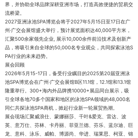
界，并协助全球品牌深耕亚洲市场，打造高效便捷的贸易交
流桥梁。
2027亚洲泳池SPA博览会将于2027年5月15日至17日在广
州·广交会展馆盛大举行，预计展览面积达40,000平方米，
汇聚500余家领先企业, 展示10,000余件前沿技术及创新产
品，将吸引来自全球的50,000名专业观众，共同探索泳池S
PA行业的未来趋势。
展会回顾
2026年5月15-17日，备受行业瞩目的2025第20届亚洲泳
池SPA博览会在广州·广交会展馆B区11.1馆，12.1馆和13.1馆
隆重举行。300+海内外品牌携10000+展品同台展示，吸
引全球各地70多个国家和地区的泳池SPA领域的48,000名
同仁共探泳池SPA商机，掀起行业新一轮展贸热潮。
展会现场汇聚威浪仕、蒙娜丽莎、千叶&爱克、雷达、波
英、意万仕、芬林、卡丹丽、菲亚兰德、芬乐、蓝尔迪、巨
龙、意科、泳乐、威帕、博源尚、华进、瑞莱思、柯亚、锦