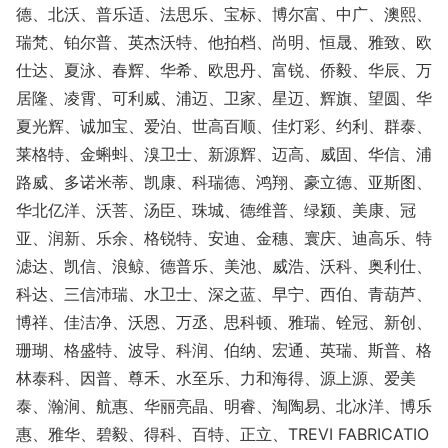
德、北沃、普乐适、法思乐、宝标、博尔富、中广、澳熙、
瑞梵、铂尔普、英杰沃特、他拍档、尚明、恒晟、雅致、欧
仕达、夏泳、春辉、华希、欧思丹、富锐、侨毅、华辰、万
居隆、凌霄、可利威、浦迈、卫家、星迈、辉旗、望圆、华
夏光辉、诚加宝、爱泊、世高百顺、佳灯彩、约利、群泰、
莱格特、金蝌蚪、溴卫士、新源辉、迈高、威固、华信、浦
路威、多诺米蒂、凯康、科瑞德、鸿翔、豪立德、亚斯图、
华北亿洋、沃菩、汤臣、珠城、德维普、绿颍、美康、冠
亚、润新、乐余、格锐特、安迪、金穗、寰庆、迪高乐、特
滤达、凯信、浪鲸、德普乐、美池、威浩、沃科、奥利仕、
科达、三信沛瑞、水卫士、深之蓝、早宁、西伯、青葫芦、
博祥、佳洁净、沃恩、万丞、思科顿、雅瑞、铨冠、新创、
珊瑚、格盛特、波导、科润、伯纳、宏通、英瑞、斯普、格
林泰科、因普、尊禾、水至乐、力和海得、源上源、爱美
泰、瀚涧、航惠、华丽亮晶、明睿、淘陶易、北冰洋、博乐
惠、雅华、碧毅、得科、百特、正立、TREVI FABRICATIO