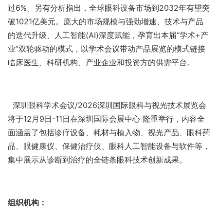
过
6%
。另有分析指出，全球眼科设备市场到
2032
年有望突
破
1021
亿美元。庞大的市场规模与强劲增速、技术与产品
的迭代升级、人工智能
(AI)
深度赋能，孕育出本届“学术
+
产
业”双轮驱动的模式，以学术会议带动产品展览的模式链接
临床医生、科研机构、产业企业和投资方的供需平台。
深圳眼科学术会议
/2026
深圳国际眼科与视光技术展览会
将于
12
月
9
日
-
11
日在深圳国际
会展中心
隆重举行，内容全
面涵盖了包括诊疗设备
、耗材与植入物、视光产品、眼科药
品、眼健康仪、保健治疗仪、眼科人工智能设备与软件等，
集中展示从诊断到治疗的全链条眼科技术创新成果。
组织机构
：