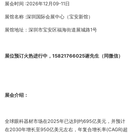
展会时间
:
202
6
年
12
月
09
-
11
日
展馆名称
:
深圳国际会展中心（宝安新馆）
展馆地址：深圳市宝安区福海街道展城路
1
号
展位预订火热进行中
，
15821766025
谢先生（同微信）
展会介绍：
全球眼科器材市场在
2025
年已达到约
695
亿美元，并预计
在
2030
年增长至
950
亿美元左右，年复合增长率
(CAGR)
超