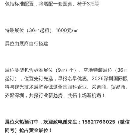
包括标准配置，将增配一套圆桌、椅子
3
把等
特装展位（
36
㎡起租）
1600
元
/
㎡
展位由展商自行搭建
展位类型包含标准展位（
9㎡/ 个）、空地特装展位（36㎡
起订），位置先订先选，早报名早优惠。
202
6
深圳国际眼
科与视光技术展览会
诚邀全国眼科企业、采购商、贸易商、
齐聚深圳，共探行业新趋势、共拓市场新机遇！
展位火热预订中，欢迎致电谢先生：
15821766025
（微信
同号）抢占黄金展位！