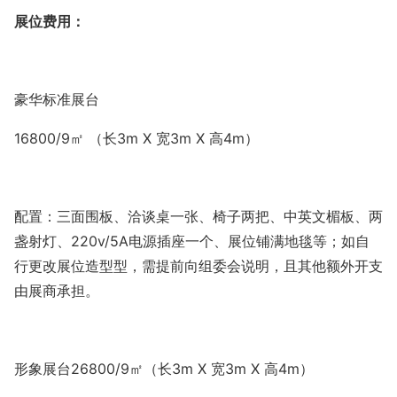
展位费用：
豪华标准展台
16800/9
㎡ （长
3m X
宽
3m X
高
4m
）
配置：三面围板、洽谈桌一张、椅子两把、中英文楣板、两
盏射灯、
220v/5A
电源插座一个、展位铺满地毯等；如自
行更改展位造型型，需提前向组委会说明，且其他额外开支
由展商承担。
形象展台
26800/9
㎡（长
3m X
宽
3m X
高
4m
）