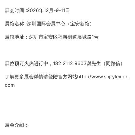
展会时间
:
202
6
年
12
月
-
9
-
11
日
展馆名称
:
深圳国际会展中心（宝安新馆）
展馆地址：深圳市宝安区福海街道展城路
1
号
展位预订火热进行中，
182 2112 9603
谢先生（同微信）
了解更多展会详情请登陆官方网站
http://www.shjtylexpo.
com
展会介绍：