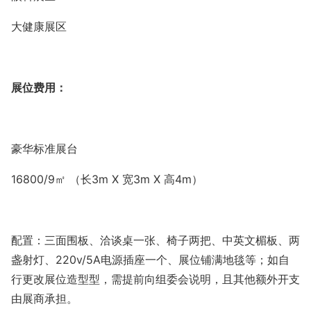
大健康展区
展位费用：
豪华标准展台
16800/9
㎡ （长
3m X
宽
3m X
高
4m
）
配置：三面围板、洽谈桌一张、椅子两把、中英文楣板、两
盏射灯、
220v/5A
电源插座一个、展位铺满地毯等；如自
行更改展位造型型，需提前向组委会说明，且其他额外开支
由展商承担。