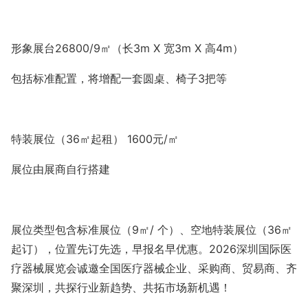
形象展台
26800/9
㎡（长
3m X
宽
3m X
高
4m
）
包括标准配置，将增配一套圆桌、椅子
3
把等
特装展位（
36
㎡起租）
1600
元
/
㎡
展位由展商自行搭建
展位类型包含标准展位（
9㎡/ 个）、空地特装展位（36
㎡
起订），位置先订先选，早报名早优惠。
2026深圳国际医
疗器械展览会诚邀全国医疗器械企业、采购商、贸易商、齐
聚深圳，共探行业新趋势、共拓市场新机遇！