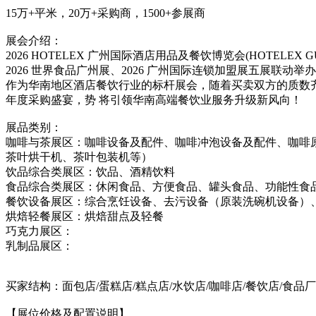
15万+平米，20万+采购商，1500+参展商
展会介绍：
2026 HOTELEX 广州国际酒店用品及餐饮博览会(HOTELEX
2026 世界食品广州展、2026 广州国际连锁加盟展五展联动举
作为华南地区酒店餐饮行业的标杆展会，随着买卖双方的质数齐升
年度采购盛宴，势 将引领华南高端餐饮业服务升级新风向！
展品类别：
咖啡与茶展区：咖啡设备及配件、咖啡冲泡设备及配件、咖啡
茶叶烘干机、茶叶包装机等）
饮品综合类展区：饮品、酒精饮料
食品综合类展区：休闲食品、方便食品、罐头食品、功能性食
餐饮设备展区：综合烹饪设备、去污设备（原装洗碗机设备）
烘焙轻餐展区：烘焙甜点及轻餐
巧克力展区：
乳制品展区：
买家结构：面包店/蛋糕店/糕点店/水饮店/咖啡店/餐饮店/食品厂
【展位价格及配置说明】