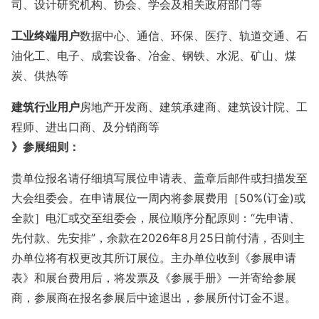
司、设计研究机构、协会、学会及相关政府部门等
工业终端用户
数据中心、通信、环保、医疗、轨道交通、石
油化工、电子、成套设备、冶金、钢铁、水泥、矿山、煤
炭、供热等
建筑行业用户
房地产开发商、建筑承建商、建筑设计院、工
程师、进出口商、及分销商等
》参展细则：
贵单位报名请仔细填写展位申请表、盖章后邮件或扫描发
至
大会组委会。在申请展位一周内将参展费用［
50%(订金)或
全款］电汇或交至组委会，展位顺序分配原则：“先申请、
先付款、先安排”，余款在202
6年8月25日前付清，否则主
办单位将有权更改其所订展位。主办单位收到《参展申请
表》和展台费用后，将发票及《参展手册》一并寄给参展
商，参展商在报名参展后中途退出，参展所付订金不退。