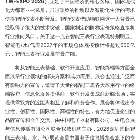
TW
-EXPO 2026）
立足于中国经济的核心区域、国际现代
化大都市
----深圳，届时政策的推动以及智能化生活的需求
使得智能仪表不断普及。智能仪表借助物联网这一大背景已
经取得了很大的技术突破，国家制定的阶梯定价策略直接将
行业推向风口，关于这一点在智能三表行业表现特别明显。
智能电/水/气表2027年的市场总体规模预计将超过650亿
元，智能三表行业发展前景广阔。
将从智能三表基础、软件开发应用、智能终端等方面全
面展示行业领域的解决方案和成功应用。展会也通过广泛而
有影响力的宣传，邀请了大量的智能三表各大应用行业的终
端客户、信息化服务提供商、软件开发集成商新临现场，实
现供需双方的近距离相互了解和商务合作。展会将体现出专
业性、创新性、国际性、高端性的特色，有力地促进企业的
品牌宣传和合作交流。
由中国电子器材有限公司、中电会展
与信息传播有限公司联合权威机构主办，
202
6
深圳国际智
能三表
(电、水、气)展览会
是中国电子信息博览会旗下的专