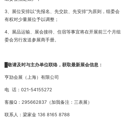
3、
展位安排以
“先报名、先交款、先安排”为原则，组委会
有权对少量展位予以调整；
4、展品运输、展会接待、住宿等事宜将在开展前三个月组
委会另行发送参展商手册。
█
敬请及时与
主办单位
联络，获取最新展会信息
：
亨劢会展（上海）有限公司
电 话：021-54155272
客服
Q
：
295662837
（加我备注：三表
展）
联系人：梁家金
136 8165 8788