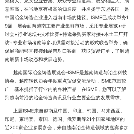
规模大、龙头企业云集、观众专业程度高、成交额巨大、满
意率高，在当地享有极高的知名度，并名扬于东盟各国，是
中国冶金
铸造
企业进入越南市场的捷径。
ISME已成功举办1
9届，展会面向越南主要
产业集群市场，采用专业展览
+研
讨会+
行业论坛
+技术比赛+
特邀采购买家
对接
+本土工厂拜
访+专业市场考察等多项供需对接活动的形式联合举办，确
保展商能够直接接触越南对口客商，获取贸易订单，了解越
南最新市场动态和发展趋势。
越南国际冶金铸造
展览会
-ISME是越南铸造与冶金科技
协会、越南钢铁协会年度重点贸促交流活动，ISME范围较
广，基本揽括了行业内的各种产品，在ISME，您可以了解
到越南前沿的冶金
铸造商讯及行业主要企业的发展需求。
上届
ISME来自越南及中国、印度、韩国、马来西亚、
印尼、柬埔寨、泰国、德国、俄罗斯等
21
个国家和地区的
近
200家企业参展参会，来自越南
冶金铸造领域的嘉宾参加