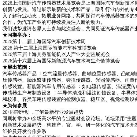
2026上海国际汽车传感器技术展览会是上海国际汽车创新技术
创新与发展。通过展示最新的技术和产品，吸引行业内外的专
入了解行业动态，拓展业务网络，共同探讨汽车传感器技术的
合作，为汽车产业的可持续发展注入新的动力。
我们诚挚邀请各界人士参与此次盛会，共同见证汽车传感器产
★同期举办：
2026第十二届上海国际汽车创新技术周
2026 第十二届上海国际智能汽车科技博览会
2026第三届上海具身智能机器人产业大会暨展览会
2026第十六届上海国际新能源汽车技术与生态链博览会
★展出范围：
汽车传感器产品 ：空气流量传感器、曲轴位置传感器、凸轮
压传感器、胎压监测传感器、碰撞传感器、光照传感器、雨量
传感装置。 新能源汽车专用传感器 ：如电流传感器、温湿度
传感器生产与制造设备 ：半导体清洗和湿法刻蚀设备、半导体
和校准、各类车用传感装置的检测仪器、稳压器、视觉检测设
★为何参展
20+同期活动，了解最新行业发展趋势
同期将举办20余场高水平的专业题材会议论坛。论坛采用“主
创新技术发展趋势，构建产、官、学、研一体化的汽车技术开
维护及开发合作关系