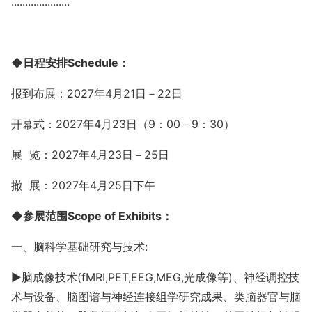
.....................
◆
日程安排
S
chedule
：
报到布展：
202
7
年
4月
21
日－
2
2
日
开幕式：
202
7
年
4月2
3
日（
9：00－9：30）
展
览：
202
7
年
4月2
3日－25
日
撤
展：
202
7
年
4月
25日下午
◆参展范围Scope of Exhibits：
一、脑科学基础研究与技术
:
►
脑成像技术
(fMRI,PET,EEG,MEG,光成像等)、神经调控技
术与设备、脑图谱与神经连接组学研究成果、类脑器官与脑