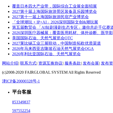
覆盖日本四大产业带，国际综合工业展全面招展
2027第十届上海国际旅游景区装备及乐园博览会
2027第十一届上海国际旅游民宿产业博览会
「全球潮玩 + IP+AI」2026深圳国际文创&潮玩展
第五届数贸会 「AI短剧漫剧生态专区」邀你共赴千亿赛
2026深圳医疗器械展：覆盖医用耗材、体外诊断、医学
美国国际石油、天然气展览会OTC
2027莱比锡工业三展联动，中国制造拓欧优质渠道
2026年马来西亚吉隆坡石油天然气展览会OGA
2026年利比亚国际石油、天然气展览会
网站介绍
|
联系方式
|
资源互换协议
|
服务条款
|
发布会展
|
发布资
(c)2008-2020 FAIRGLOBAL SYSTEM All Rights Reserved
津ICP备20000328号-1
平台客服
853349837
597552254