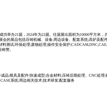
成功举办
21届，2024年为22届。往届展出面积为10000平
人。展会的展品包括压铸机械、设备;周边设备、配套系统;高炉及配件
测试;环保处理;废物处理;操作安全保护;CADCAM,DNC,CAE
纷称赞。
成品;模具及配件;快速成型;合金材料;压铸后期处理、CNC处理
AQ，CASE系统;周边相关技术;技术研发;配套服务