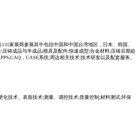
方米，共131家展商参展其中包括中国和中国台湾地区，日本、韩国、
;压铸成品与半成品;模具及配件;快速成型;合金材料;压铸后期处
,PPS,CAQ，CASE系统;周边相关技术;技术研发以及配套服务。
;硬化技术、表面技术;测量、调控技术;质量控制;材料测试;环保