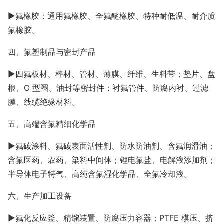
►氟橡胶：通用氟橡胶、全氟醚橡胶、特种耐低温、耐介质
氟橡胶。
四、氟塑制品与密封产品
►
四氟板材、棒材、管材、薄膜、纤维、生料带；垫片、盘
根、
O 型圈、油封等密封件；衬氟管件、防腐内衬、过滤
膜、线缆绝缘材料。
五、高端含氟精细化学品
►氟碳涂料、氟碳表面活性剂、防水防油剂、含氟润滑油；
含氟医药、农药、染料中间体；锂电氟盐、电解液添加剂；
半导体电子特气、高纯含氟湿化学品、全氟冷却液。
六、生产加工设备
►
氟化反应釜、精馏装置、防腐压力容器；
PTFE 模压、挤