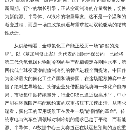
迈入"高端化驱动、绿色化约束、国产化突围"的高质量发展
新周期。行业的增长引擎，正从空调制冷的存量替换，切换
为新能源、半导体、AI液冷的增量爆发。这不是一个温和的
渐变过程，而是一场由政策倒逼与需求拉动双轮驱动的结构
性跃迁。
从供给端看，全球氟化工产能正经历一场
"静默的洗
牌"。以《基加利修正案》为代表的国际环保公约，已经将
第三代含氢氟碳化物制冷剂的生产配额锁定在刚性水平，第
四代低全球变暖潜能值制冷剂的替代进程全面提速。中国作
为全球最大的氟化工生产国和消费国，在这场配额博弈中占
据了绝对主导地位。头部企业凭借配额优势与一体化产能布
局，市场集中度持续攀升，行业CR6已逼近极高水平，中小
产能在环保限产与配额约束的双重挤压下加速出清。从需求
端看，氟化工的应用场景正在发生一场"静悄悄的革命"。传
统家电与汽车空调领域对制冷剂的需求已趋于平稳，而新能
源、半导体、AI数据中心三大赛道正在以远超预期的速度重