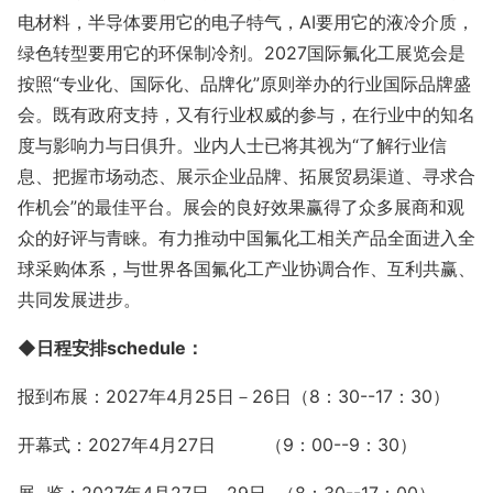
电材料，半导体要用它的电子特气，AI要用它的液冷介质，
绿色转型要用它的环保制冷剂。2027国际氟化工展览会
是
按照
“专业化、国际化、品牌化”原则举办的行业国际品牌盛
会。既有政府支持，又有行业权威的参与，在行业中的知名
度与影响力与日俱升。业内人士已将其视为“了解行业信
息、把握市场动态、展示企业品牌、拓展贸易渠道、寻求合
作机会”的
最佳
平台。展会的良好效果赢得了众多展商和观
众的好评与青睐。有力推动中国氟化工相关产品全面进入全
球采购体系，与世界各国氟化工产业协调合作、互利共赢、
共同发展进步。
◆
日程安排
schedule：
报到布展：
202
7年4月25日－26日（8：30--17：30）
开幕式：
202
7年4月27日
（
9：00
--9：30）