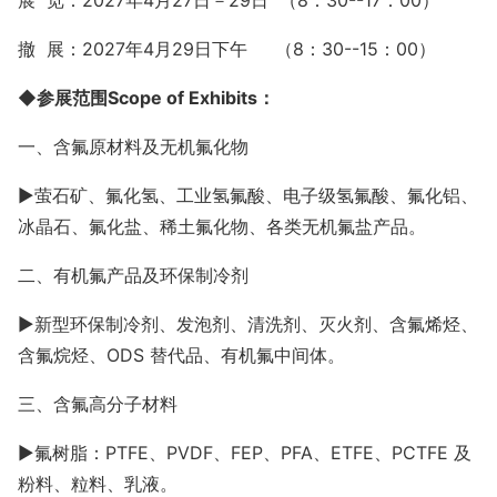
展
览：
202
7年4月27日－29
日
（8：30--17：00）
撤
展：
202
7年4月29日下午 （8：30--15：00）
◆参展范围Scope of Exhibits：
一、含氟原材料及无机氟化物
►萤石矿、氟化氢、工业氢氟酸、电子级氢氟酸、氟化铝、
冰晶石、氟化盐、稀土氟化物、各类无机氟盐产品。
二、有机氟产品及环保制冷剂
►
新型环保制冷剂、发泡剂、清洗剂、灭火剂、含氟烯烃、
含氟烷烃、
ODS 替代品、有机氟中间体。
三、含氟高分子材料
►
氟树脂：
PTFE、PVDF、FEP、PFA、ETFE、PCTFE 及
粉料、粒料、乳液。