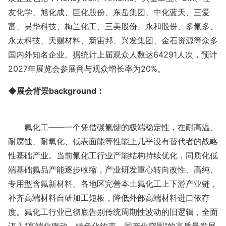
友化学、旭化成、巨化股份、东岳集团、中化蓝天、三爱
富、昊华科技、梅兰化工、三美股份、永和股份、多氟多、
永太科技、天赐材料、新宙邦、兴发集团、金石资源等众多
国内外知名企业。据统计上届观众人数达
64291
人次，预计
202
7年展览会参展商与
观众增长率为
20%。
◆展会背景background：
氟化工
——一个凭借碳氟键的极端稳定性，在耐高温、
耐腐蚀、耐氧化、低表面能等性能上几乎没有替代者的战略
性基础产业。当前氟化工行业产能结构持续优化，同质化低
端基础氟品产能逐步收缩，产业研发重心转向改性、高纯、
专用型含氟新材料。各地区完善本土氟化工上下游产业链，
补齐高端材料自研加工短板，降低外部高端材料进口依存
度。氟化工行业已彻底告别传统周期性波动的旧逻辑，全面