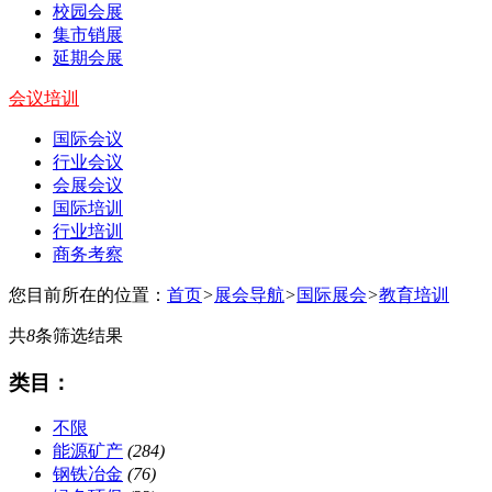
校园会展
集市销展
延期会展
会议培训
国际会议
行业会议
会展会议
国际培训
行业培训
商务考察
您目前所在的位置：
首页
>
展会导航
>
国际展会
>
教育培训
共
8
条筛选结果
类目：
不限
能源矿产
(284)
钢铁冶金
(76)