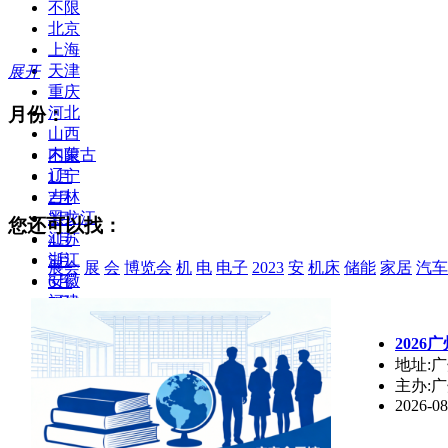
不限
北京
上海
天津
展开
重庆
月份：
河北
山西
内蒙古
不限
辽宁
1月
吉林
2月
黑龙江
3月
您还可以找：
江苏
4月
浙江
5月
展会
展
会
博览会
机
电
电子
2023
安
机床
储能
家居
汽车
安徽
6月
福建
7月
江西
8月
202
山东
9月
地址:
河南
10月
主办:
湖北
11月
2026-08
湖南
12月
广东