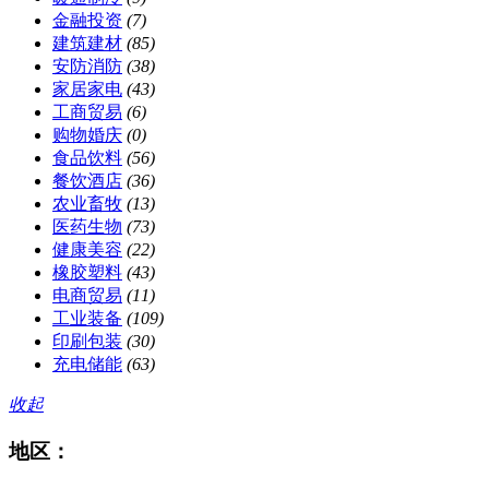
金融投资
(7)
建筑建材
(85)
安防消防
(38)
家居家电
(43)
工商贸易
(6)
购物婚庆
(0)
食品饮料
(56)
餐饮酒店
(36)
农业畜牧
(13)
医药生物
(73)
健康美容
(22)
橡胶塑料
(43)
电商贸易
(11)
工业装备
(109)
印刷包装
(30)
充电储能
(63)
收起
地区：