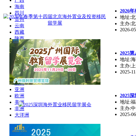
广西
海南
202
四川
地址:
贵州
主办:
云南
2026-05
西藏
陕西
甘肃
青海
202
宁夏
地址:海
新疆
主办:
台湾
2025-11
香港
澳门
亚洲
202
欧洲
地址:
美洲
主办:
非洲
2025-06
大洋洲