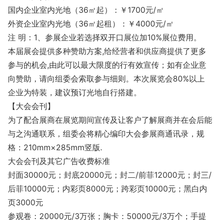
国内企业室内光地（36㎡起）：￥1700元/㎡
外资企业室内光地（36㎡起租）：￥4000元/㎡
注 明：1、参展企业若选择双开口展位加10%展位费用。
本届展会提供多种赞助方案,给经营者和供应商提供了更多
参与的机会,由此可以最大限度的行有效宣传；如有企业意
向赞助，请向组委会索取参与细则。本次展览会80%以上
企业为特装，建议预订光地自行搭建。
【大会会刊】
为了配合展商在展览期间宣传及让客户了解展商并在会后能
与之沟通联系，组委会将精心编印大会参展商通讯录，规
格：210mm×285mm竖版.
大会会刊及其它广告收费标准
封面30000元；封底20000元；封二/前菲12000元；封三/
后菲10000元；内彩页8000元；跨彩页10000元；黑白内
页3000元
参观卷：20000元/3万张；胸卡：50000元/3万个；手提