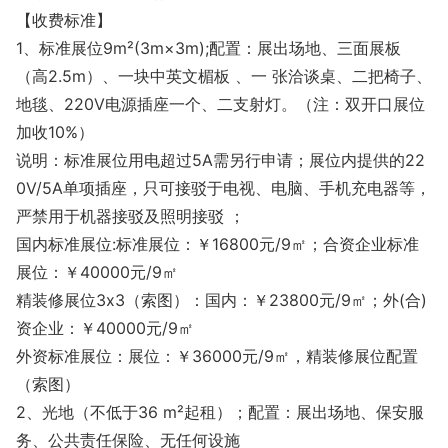
【收费标准】
1、标准展位9m²(3m×3m);配置：展出场地、三面展板
（高2.5m）、一块中英文楣板 、一 张洽谈桌、二把椅子、
地毯、220V电源插座一个、二支射灯。（注：双开口展位
加收10%）
说明：标准展位用电超过5A需另行申请；展位内提供的22
0V/5A单项插座，只可接驳于电视、电脑、手机充电器等，
严禁用于机器接驳及照明接驳 ；
国内标准展位:标准展位：￥16800元/9㎡；合资企业标准
展位：￥40000元/9㎡
精装修展位3x3（索图）：国内：￥23800元/9㎡；外(合)
资企业：￥40000元/9㎡
外资标准展位：展位：￥36000元/9㎡，精装修展位配置
（索图）
2、光地（不低于36 m²起租）；配置：展出场地、保安服
务、公共责任保险、无任何设施