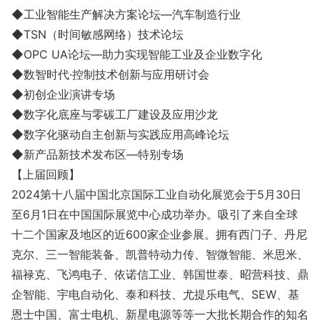
◆工业智能生产解决方案论坛—汽车制造行业
◆TSN（时间敏感网络）技术论坛
◆OPC UA论坛—助力实现智能工业及企业数字化
◆数智时代·控制技术创新与应用研讨会
◆初创企业演讲专场
◆数字化底座与零碳工厂建设及应用沙龙
◆数字化驱动自主创新与实践应用高峰论坛
◆新产品新技术发布区—特别专场
【上届回顾】
2024第十八届中国北京国际工业自动化展览会于5月30日
至6月1日在中国国际展览中心成功举办。吸引了来自全球
十二个国家及地区的近600家企业参展。拥有西门子、丹尼
克尔、三一智能装备、凯普特动力传、智微智能、米思米、
福禄克、飞鸿电子、依诺信工业、韩国世泰、昭营科技、鼎
企智能、宇电自动化、泰和科技、尤提乐电气、SEW、基
恩士中国、富士电机、新星电源等等一大批长期合作的知名