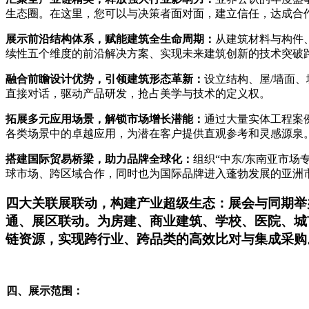
生态圈。在这里，您可以与决策者面对面，建立信任，达成合
展示前沿结构体系，赋能建筑全生命周期
：
从建筑材料与构件
续性五个维度的前沿解决方案、实现未来建筑创新的技术突破
融合
前瞻设计优势
，引领建筑形态革新：
设立
结构、屋
/墙面
直接对话，驱动产品研发，抢占美学与技术的定义权。
拓展多元应用场景，解锁市场增长潜能：
通过大量实体工程案
各类场景中的卓越应用，为潜在客户提供直观参考和灵感源泉
搭建国际贸易桥梁，助力品牌全球化：
组织
“中东/东南亚市
球市场
、跨区域合作，同时也为国际品牌进入蓬勃发展的亚洲
四大
关联展
联动，构建产业超级生态
：
展会与同期举
通、展区联动。为
房建、商业建筑、学校、医院、城
链资源，实现跨行业、跨品类的高效比对与集成采购
四、展示范围：