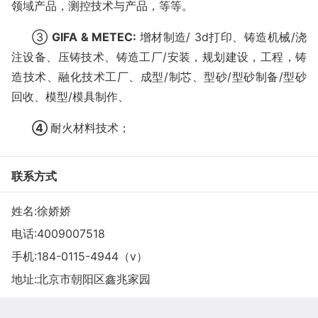
领域产品，测控技术与产品，等等。
③
GIFA & METEC:
增材制造
/ 3d打印
、
铸造机械
/浇
注设备
、压铸技术、
铸造工厂
/安装，规划建设，工程
，铸
造技术、融化技术工厂、
成型
/制芯
、
型砂
/型砂制备/型砂
回收
、模型/模具制作、
④
耐火材料技术；
联系方式
姓名:徐娇娇
电话:
4009007518
手机:
184-0115-4944（v）
地址:北京市朝阳区鑫兆家园