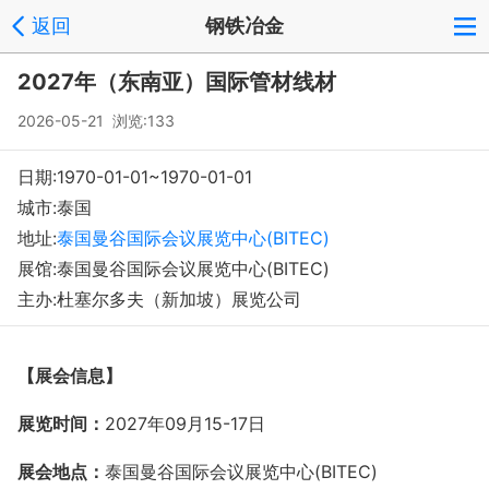
返回
钢铁冶金
登录
注册
反馈
回到顶部
2027年（东南亚）国际管材线材
Copyright © 2008-2018 环球会展网 fairglobal.com.cn 版权所有
2026-05-21 浏览:133
日期:1970-01-01~1970-01-01
城市:泰国
地址:
泰国曼谷国际会议展览中心(BITEC)
展馆:泰国曼谷国际会议展览中心(BITEC)
主办:杜塞尔多夫（新加坡）展览公司
【展会信息】
展览时间：
2027
年
09
月
15-17
日
展会地点：
泰国曼谷国际会议展览中心
(BITEC)