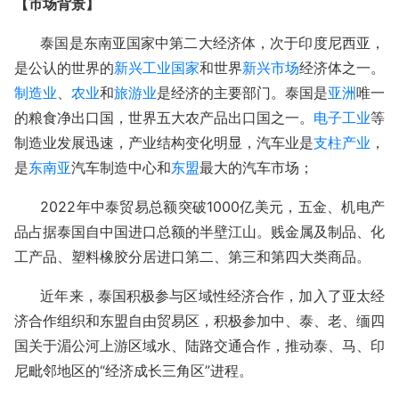
【市场背景】
泰国是东南亚国家中第二大经济体，次于印度尼西亚，
是公认的世界的
新兴工业
国家
和世界
新兴市场
经济体之一。
制造业
、
农业
和
旅游业
是经济的主要部门。泰国是
亚洲
唯一
的粮食净出口国，世界五大农产品出口国之一。
电子工业
等
制造业发展迅速，产业结构变化明显，汽车业是
支柱产业
，
是
东南亚
汽车制造中心和
东盟
最大的汽车市场；
2022年中泰贸易总额突破1000亿美元，五金、机电产
品占据泰国自中国进口总额的半壁江山。贱金属及制品、化
工产品、塑料橡胶分居进口第二、第三和第四大类商品。
近年来，泰国积极参与区域性经济合作，加入了亚太经
济合作组织和东盟自由贸易区，积极参加中、泰、老、缅四
国关于湄公河上游区域水、陆路交通合作，推动泰、马、印
尼毗邻地区的
“经济成长三角区”进程。