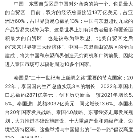
中国
—东盟自贸区是中国对外商谈的第一个、也是最大
的自贸区，目前，双方的经济总量接近13万亿美元，占亚
洲近60%，占世界贸易总额的13%；中国与东盟超过九成的
产品贸易关税降为零。这是世界上拥有消费者最多和覆盖面
积最大的自贸区，也是被称为继欧盟、北美自贸区之后
的“未来世界第三大经济体”。中国—东盟自由贸易区的
全面
建成，将为中国和东盟商界创造无穷商机和广阔前景。因此
进入泰国市场可以辐射周边
10多个国家。
泰国是
“二十一世纪海上丝绸之路”重要的节点国家；20
22年，泰国国内生产总值实现3％的增长，2022年泰国出
口总额约2871亿美元，创下历史新高，较2021年增长5.
5%。泰国进口总额
3032亿美元，
同比增长
13.6%。泰国出
台20年国家发展战略、泰国4.0战略、东部经济走廊发展规
划，大力推进基础设施建设、十大重点产业和超级产业、边
境经济特区等。这些举措与中国提出的“一带一路”倡议高度