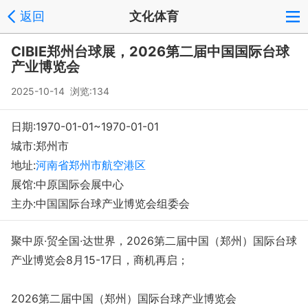
返回
文化体育
登录
注册
反馈
回到顶部
CIBIE郑州台球展，2026第二届中国国际台球
Copyright © 2008-2018 环球会展网 fairglobal.com.cn 版权所有
产业博览会
2025-10-14 浏览:134
日期:1970-01-01~1970-01-01
城市:郑州市
地址:
河南省郑州市航空港区
展馆:中原国际会展中心
主办:中国国际台球产业博览会组委会
聚中原·贸全国·达世界，2026第二届中国（郑州）国际台球
产业博览会8月15-17日，商机再启；
2026第二届中国（郑州）国际台球产业博览会