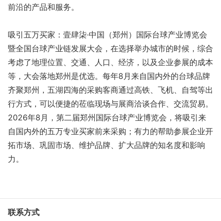
前沿的产品和服务。
吸引五万买家：壹肆柒·中国（郑州）国际台球产业博览会
暨全国台球产业链发展大会，在选择举办城市的时候，综合
考虑了地理位置、交通、人口、经济，以及企业参展的成本
等，大会落地郑州是优选。每年8月来自国内外的台球品牌
齐聚郑州，五湖四海的采购客商通过高铁、飞机、自驾等出
行方式，可以便捷的莅临现场与展商洽谈合作、交流贸易。
2026年8月，第二届郑州国际台球产业博览会，将吸引来
自国内外的五万专业买家前来采购；有力的帮助参展企业开
拓市场、巩固市场、维护品牌、扩大品牌的知名度和影响
力。
联系方式