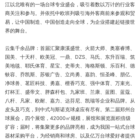
江以北唯有的一场台球专业盛会，吸引着数以万计的行业客
商关注和参与。并依托中欧班列吸引海外客商前来参观和贸
易，让中国制造、中国创造走向全球，为企业搭建起链接世
界的舞台。
云集千余品牌：首届汇聚康溪盛世、火箭大师、奥塞睿博、
国美、十天杆、欧美冠、一鼎、DZS、马氏、东升百瑞、筑
美地毯、耶氏体育、星宝、史蒂夫、海格斯顿、乐百利、德
蚨容、乔凯斯、苏银广告、立尚勇、嘉韵、恒圣峰、朋亿、
净球兽、茗匠科技、勇嘉、檀香巧克、强中体育、万束光、
灯杯王、盛帝文、胖森杆包、九家班、兰康、蓝图、蓝蔻、
八杆、凡家、欧耐、嘉力、达芬尼、凯瑞等企业和品牌。从
皮头及巧克，到中式与斯诺克球桌应有尽有。第二届郑州台
球展会，四个展馆，42000㎡规模，展馆和展览面积倍级
扩容；届时，将集聚更多的品牌亮相，成为我国一站式台球
器材采购平台，为经销商和球房、以及亿万台球爱好者提供