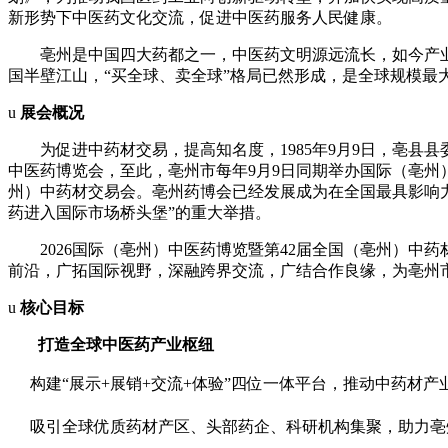
新形势下中医药文化交流，促进中医药服务人民健康。
亳州是中国四大药都之一，中医药文明源远流长，如今产
国半壁江山，“买全球、卖全球”格局已然形成，是全球规模
u
展会概况
为促进中药材交易，提高知名度，
1985
年
9
月
9
日，亳县县
中医药博览会，至此，亳州市每年
9
月
9
日同期举办国际（亳州
州）中药材交易会。亳州药博会已经发展成为在全国最具影响力
药进入国际市场桥头堡”的重大举措。
2026国际（亳州）中医药博览暨第
42
届全国（亳州）中药
前沿，广拓国际视野，深融跨界交流，广结合作良缘，为亳州
u
核心目标
打造全球中医药产业枢纽
 构建“展示
+
展销
+
交流
+
体验”四位一体平台，推动中药材产
 吸引全球优质药材产区、头部药企、科研机构集聚，助力亳