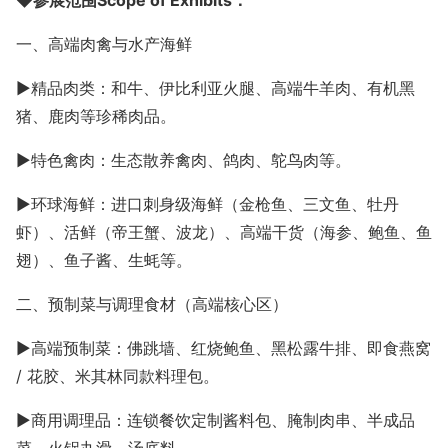
◆参展范围Scope of Exhibits：
一、高端肉禽与水产海鲜
►精品肉类：和牛、伊比利亚火腿、高端牛羊肉、有机黑
猪、鹿肉等珍稀肉品。
►特色禽肉：生态散养禽肉、鸽肉、鸵鸟肉等。
►环球海鲜：进口刺身级海鲜（金枪鱼、三文鱼、牡丹
虾）、活鲜（帝王蟹、波龙）、高端干货（海参、鲍鱼、鱼
翅）、鱼子酱、生蚝等。
二、预制菜与调理食材（高端核心区）
►
高端预制菜：佛跳墙、红烧鲍鱼、黑松露牛排、即食燕窝
/ 花胶、米其林同款料理包。
►商用调理品：连锁餐饮定制酱料包、腌制肉串、半成品