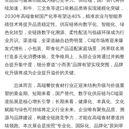
生品质与健康功能成为核心竞争力。供给端，国产替代将持
续加速，和牛、三文鱼等进口依赖品类将实现规模化突破，
2030年高端食材国产化率有望达40%，精准农业与智能养
殖技术将提升品质稳定性。供应链将向数字化、智能化、绿
色化转型，全链路数字化溯源、柔性配送与低碳环保成为行
业共识。渠道端，全渠道融合趋势明显，C端市场将迎来爆
发式增长，小包装、即食化产品适配家庭场景，跨界联名将
打造多元化消费体验。竞争格局上，头部企业将通过并购整
合提升集中度，细分赛道“小而美”品牌有望实现突围，品牌
化升级将成为企业提升溢价的关键。
总体而言，高端餐饮食材行业正迎来结构升级与价值重
塑的黄金期。短期来看，国产替代、数字化供应链与
C端渠
道拓展是核心增长引擎；长期来看，健康化、本真化、文化
赋能与绿色可持续将定义行业未来。企业唯有聚焦品质、溯
源与品牌建设，构建全链路竞争力，才能在高端食材赛道持
续领跑。
本次展会
是按照
“专业化、国际化、品牌化”原则举