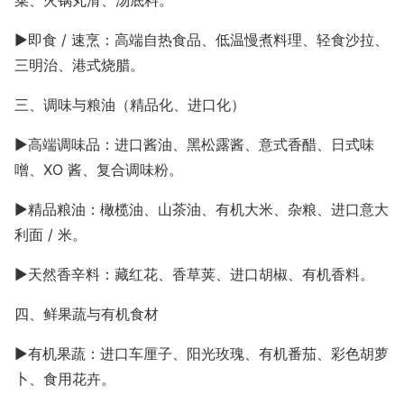
菜、火锅丸滑、汤底料。
►
即食
/ 速烹：高端自热食品、低温慢煮料理、轻食沙拉、
三明治、港式烧腊。
三、调味与粮油（精品化、进口化）
►
高端调味品：进口酱油、黑松露酱、意式香醋、日式味
噌、
XO 酱、复合调味粉。
►
精品粮油：橄榄油、山茶油、有机大米、杂粮、进口意大
利面
/ 米。
►天然香辛料：藏红花、香草荚、进口胡椒、有机香料。
四、鲜果蔬与有机食材
►有机果蔬：进口车厘子、阳光玫瑰、有机番茄、彩色胡萝
卜、食用花卉。