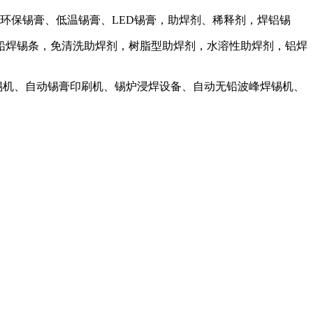
环保锡膏、低温锡膏、LED锡膏，助焊剂、稀释剂，焊铝锡
铅焊锡条，免清洗助焊剂，树脂型助焊剂，水溶性助焊剂，铝焊
锡机、自动锡膏印刷机、锡炉浸焊设备、自动无铅波峰焊锡机、