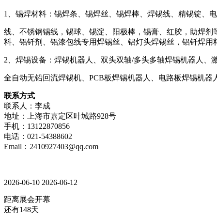
1、锡焊材料：锡焊条、锡焊丝、锡焊棒、焊锡线、精锡锭、电
线、不锈钢锡线，锡球、锡淀、阳极棒，锡膏、红胶，助焊剂
料、铝钎剂、铝漆包线专用焊锡丝、铝灯头焊锡丝，铝钎焊用
2、焊锡设备：焊锡机器人、双头双轴/多头多轴焊锡机器人
全自动无铅回流焊锡机、
PCB板焊锡机器人、电路板焊锡机器
联系方式
联系人：李成
地址：上海市嘉定区叶城路928号
手机：13122870856
电话：021-54388602
Email：2410927403@qq.com
2026-06-10
2026-06-12
距离展会开幕
还有148天