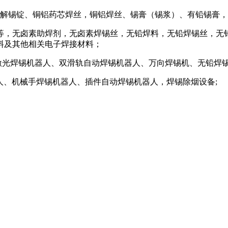
解锡锭、铜铝药芯焊丝，铜铝焊丝、锡膏（锡浆）、有铅锡膏，
等，无卤素助焊剂，无卤素焊锡丝，无铅焊料，无铅焊锡丝，无
料及其他相关电子焊接材料；
、激光焊锡机器人、双滑轨自动焊锡机器人、万向焊锡机、无铅焊
人、机械手焊锡机器人、插件自动焊锡机器人，焊锡除烟设备;