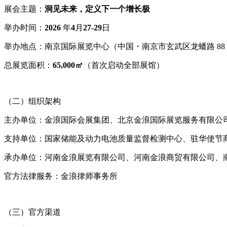
展会主题：
洞见未来，定义下一个增长极
举办时间：
2026
年
4
月
27-29
日
举办地点：南京国际展览中心（中国・南京市玄武区龙蟠路
88
总展览面积：
65,000
㎡
（首次启动全部展馆）
（二）组织架构
主办单位：金浪国际会展集团、北京金浪国际展览服务有限公
支持单位：国家储能及动力电池质量监督检测中心、驻华使节
承办单位：河南金浪展览有限公司、河南金浪商贸有限公司、
官方法律服务：金浪律师事务所
（三）官方渠道