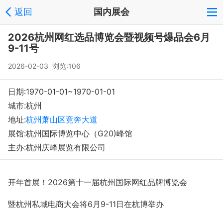
返回
国内展会
登录
注册
反馈
回到顶部
2026杭州网红选品博览会暨视频号爆品会6月
Copyright © 2008-2018 环球会展网 fairglobal.com.cn 版权所有
9-11号
2026-02-03 浏览:106
日期:1970-01-01~1970-01-01
城市:杭州
地址:
杭州萧山区竞奔大道
展馆:杭州国际博览中心（G20)峰馆
主办:杭州庆峰展览有限公司
开年首展！
2026第十一届杭州国际网红品牌博览会
暨杭州私域电商大会
将
6月9-11日在杭博举办