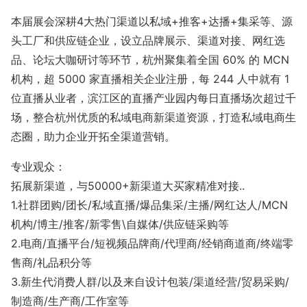
本届展会
深耕
4大热门渠道以私域+推客+达播+集采等
、源
头工厂和供应链企业，设立品牌展示、渠道对接、网红选
品、论坛大咖研讨等环节，
杭州聚集着全国
60% 的 MCN
机构，超 5000 家直播相关企业注册，每 244 人中就有 1
位直播从业者，滨江区的直播产业园内每日直播场次超过千
场
，
整合杭州优质的私域电商新渠道资源，打造私域电商生
态圈，助力企业开拓全渠道营销。
专
业观众
：
拓展新渠道，与
5
0000+新渠道大买家精准对接..
1.
社群团购
/团长/
私域直播
/爆品集采/
主播
/网红达人/MCN
机构/博主/
推客
/
新零售
\自媒体/供应链采购等
2.电商/直播平台/短视频品牌商/代理商/经销商道商/终端零
售商/礼品积分等
3.新生代消费人群/以及来自设计包装/渠道经营/贸易采购/
制造商/生产商/工作室等