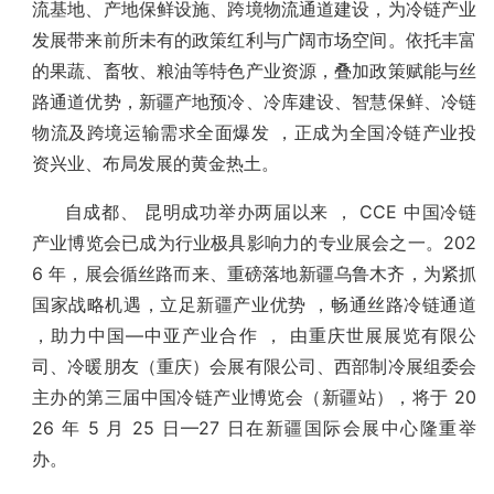
流基地、产地保鲜设施、跨境物流通道建设，为冷链产业
发展带来前所未有的政策红利与广阔市场空间。依托丰富
的果蔬、畜牧、粮油等特色产业资源，叠加政策赋能与丝
路通道优势，新疆产地预冷、冷库建设、智慧保鲜、冷链
物流及跨境运输需求全面爆发 ，正成为全国冷链产业投
资兴业、布局发展的黄金热土。
自成都、 昆明成功举办两届以来 ， CCE
中国冷链
产业博览会已成为行业极具影响力的
专业展会之一。
202
6 年，展会循丝路而来、重磅落地新疆乌鲁木齐，为紧抓
国家战略机遇，立足新疆产业优势 ，畅通丝路冷链通道
，助力中国
—中亚产业合作
， 由重庆世展展览有限公
司、冷暖朋友（重庆）会展有限公司、西部制冷展组委会
主办的第三届中国冷链产业博览会（新疆站），
将于
20
26 年 5 月 25
日
—27
日在新疆国际会展中心隆重举
办。