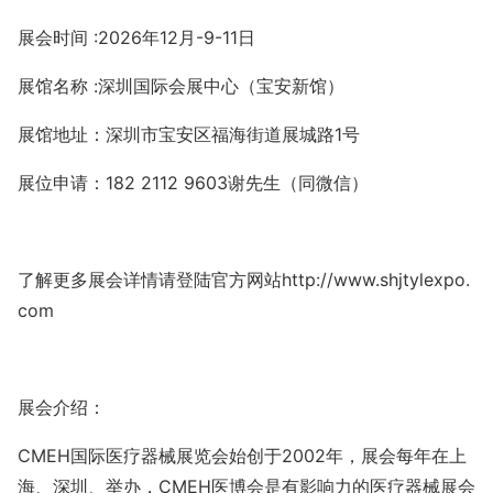
展会时间
:
202
6
年
12
月
-
9
-
11
日
展馆名称
:
深圳国际会展中心（宝安新馆）
展馆地址：深圳市宝安区福海街道展城路
1
号
展位申请：
182 2112 9603
谢先生（同微信）
了解更多展会详情请登陆官方网站
http://www.shjtylexpo.
com
展会介绍：
CMEH
国际医疗器械展览会始创于
2002
年，展会
每年
在上
海、深圳、举办，
CMEH
医博会是有影响力的医疗器械展会