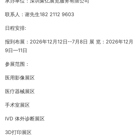
承办单位：深圳聚亿展览服务有限公司
联系人：谢先生
182 2112 9603
日程安排
:
报到布展：
202
6
年
12
月
12
日
--
7
月
8
日
展
览：
202
6
年
12
月
9
日
—
11
日
参展范围：
医用影像展区
医疗器械展区
手术室展区
IVD
体外诊断展区
3D
打印展区