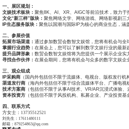
一、展区规划：
文娱技术板块：
聚焦8K、AI、XR、AIGC等前沿技术，致
文化“新三样”版块：
聚焦网络文学、网络游戏、网络影视剧三
IP生态服务版块：
聚焦以国潮与国际IP为核心的商业生态，涵
二、参展价值
拓展市场渠道：
通过参加数贸会数智文娱馆，您将有机会与全
掌握行业趋势：
在展会上，您可以了解到数字文娱行业的最新
提升品牌形象：
数贸会数智文娱馆将为您提供一个展示企业实
寻找合作伙伴：
在展会期间，您将有机会与众多的数字文娱企
三、观众组成
IP采购商
（国内外包括但不限于流媒体、电视台、版权发行机构
渠道发行商
（海内外包括但不限于综合流媒体平台、广播电视
技术方案商
（包括但不限于从事AI技术、VR/AR沉浸式体
资本投资方
（包括但不限于风投机构、私募企业、产业投资基
四、
联系方式
方女士：
13735512521
刘先生：
17611480111
邮箱：
879254863@qq.com