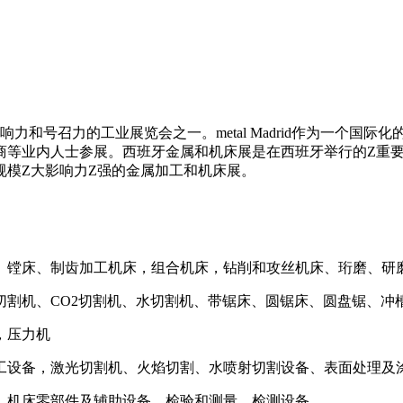
响力和号召力的工业展览会之一。
me
tal Madrid
作为一个国际化
商等业内人士参展。西班牙金属和机床展是在西班牙举行的
Z
重
规模
Z
大影响力
Z
强的金属加工和机床展。
、镗床、制齿加工机床，组合机床，钻削和攻丝机床、珩磨、研
切割机、
CO2
切割机、水切割机、带锯床、圆锯床、圆盘锯、冲
，压力机
工设备，激光切割机、火焰切割、水喷射切割设备、表面处理及
、机床零部件及辅助设备、检验和测量、检测设备