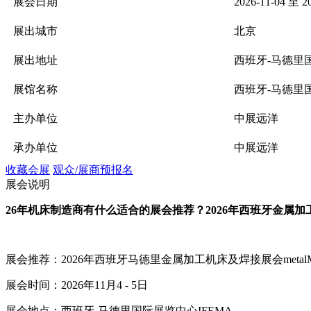
展会日期
2026-11-04 至 2
展出城市
北京
展出地址
西班牙-马德里国
展馆名称
西班牙-马德里国
主办单位
中展远洋
承办单位
中展远洋
收藏会展
观众/展商预报名
展会说明
26
年机床
制造商有什么适合的展会推荐？
2026
年西班牙金属加
展会推荐：
2026
年西班牙马德里金属加工机床及焊接展会
me
tal
展会时间：
202
6
年
11
月
4
-
5
日
展会地点：西班牙
-
马德里国际展览中心
IFEMA