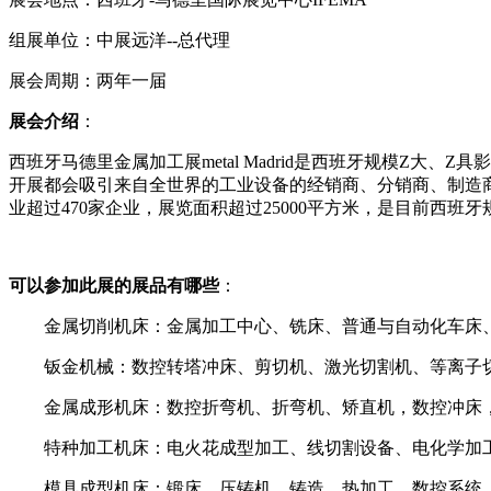
组展单位：中展远洋
--
总代理
展会周期：两年一届
展会介绍
：
西班牙马德里金属加工展
me
tal Madrid
是西班牙规模
Z
大、
Z
具影
开展都会吸引来自全世界的工业设备的经销商、分销商、制造
业超过
470
家企业，展览面积超过
25000
平方米，是目前西班牙
可以参加此展的展品有哪些
：
金属切削机床：金属加工中心、铣床、普通与自动化车床
钣金机械：
数控转塔冲床、剪切机、激光切割机、等离子
金属成形机床：数控折弯机、折弯机、矫直机，数控冲床
特种加工机床：电火花成型加工、线切割设备、电化学加
模具成型机床：锻床、压铸机、铸造、热加工、数控系统