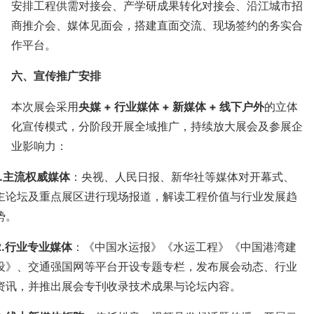
安排工程供需对接会、产学研成果转化对接会、沿江城市招
商推介会、媒体见面会，搭建直面交流、现场签约的务实合
作平台。
六、宣传推广安排
本次展会采用
央媒
+
行业媒体
+
新媒体
+
线下户外
的立体
化宣传模式，分阶段开展全域推广，持续放大展会及参展企
业影响力：
.
主流权威媒体
：央视、人民日报、新华社等媒体对开幕式、
主论坛及重点展区进行现场报道，解读工程价值与行业发展趋
势。
.
行业专业媒体
：《中国水运报》《水运工程》《中国港湾建
设》、交通强国网等平台开设专题专栏，发布展会动态、行业
资讯，并推出展会专刊收录技术成果与论坛内容。