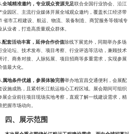
.
全域精准邀约，专业观众资源充足
联合全国行业协会、沿江
产业园区、主流行业媒体开展全域观众邀约，覆盖长江经济带
11 省市工程建设、航运、物流、装备制造、商贸服务等领域专
业从业者，打造高质量观众群体。
.
配套活动丰富，延伸合作价值
除线下展览外，同期举办多场
行业论坛、技术发布、项目考察、行业评选等活动，兼顾技术
研讨、商务对接、人脉拓展、项目招商等多重需求，实现参展
价值最大化。
.
属地条件优越，参展体验完善
举办地宜昌交通便利，会展配
套设施成熟，且紧邻长江航运核心工程区域。展会期间可组织
参展企业前往项目现场实地考察，直观了解一线建设需求，精
准把握市场动向。
四、展示范围