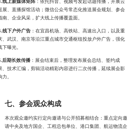
.
线上新媒体矩阵
：依托抖音、视频号发起话题传播，开展云
逛展、直播探馆活动；微信公众号常态化推送展会规划、参会
指南、企业风采，扩大线上传播覆盖面。
.
线下户外广告
：在宜昌机场、高铁站、高速出入口，以及重
庆、武汉、南京等沿江重点城市交通枢纽投放户外广告，强化
线下曝光。
.
后期长效传播
：展会结束后，整理发布展会总结、签约成
果、技术汇编，剪辑活动精彩内容进行二次传播，延续展会影
响力。
七、参会观众构成
本次观众邀约实行定向邀请与公开招募相结合：重点定向邀
请中央及地方国企、工程总包单位、港口集团、航运物流企