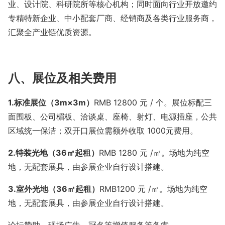
业、设计院、科研院所等核心机构；同时面向行业开放邀约
专精特新企业、中小配套厂商、经销商及各类行业服务商，
汇聚全产业链优质资源。
八、展位及相关费用
1.
标准展位（
3m×3m
）
RMB 12800 元
/
个。展位标配三
面围板、公司楣板、洽谈桌、座椅、射灯、电源插座，公共
区域统一保洁；双开口展位需额外收取
1000
元费用。
2.
特装光地（
36
㎡起租）
RMB 1280 元
/
㎡。场地为纯空
地，无配套展具，由参展企业自行设计搭建。
3.
室外光地（
36
㎡起租）
RMB1200 元
/
㎡。场地为纯空
地，无配套展具，由参展企业自行设计搭建。
论坛赞助、现场广告、冠名等增值服务等备索。