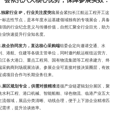
.
独家行业
IP
，行业关注度突出
展会紧扣长江航运工程开工这
一标志性节点，是本年度水运基建领域独有的专项展会，具备
极强的行业纪念意义与传播价值，自然汇聚全行业目光，助力
企业快速提升行业知名度。
.
政企协同发力，直达核心采购端
组委会定向邀请交通、水
利、港航、住建等各级主管单位，同时邀约航运枢纽运营方、
沿江各大港口、重点工程局、国有物流集团等工程承建方、终
端采购商到场观展洽谈。参展企业可直接对接决策圈层，有效
促成项目合作与长期业务往来。
.
展区规划专业，供需对接精准
遵循产业链逻辑划分展区，聚
焦水利工程、港口机械、智能船舶、绿色物流、临港产业五大
主流领域，展品分类清晰、动线合理，便于上下游企业精准匹
配需求，提升洽谈效率。