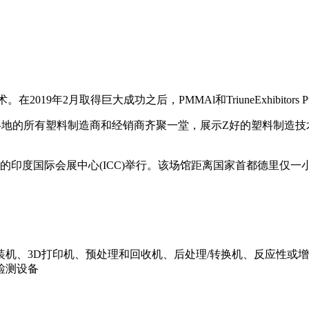
术。在
2019
年
2
月取得巨大成功之后，
PMMAl
和
TriuneExhibitors P
各地的所有塑料制造商和经销商齐聚一堂，展示
Z
好的塑料制造技
的印度国际会展中心
(ICC)
举行。该场馆距离国家首都德里仅一
装机、
3
D
打印机、预处理和回收机、后处理
/
转换机、反应性或增
检测设备