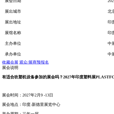
展会日期
202
展出城市
北
展出地址
印
展馆名称
印
主办单位
中
承办单位
中
收藏会展
观众/展商预报名
展会说明
有适合
吹塑机
设备参加的展会吗？
2027年印度塑料展PLASTF
展会时间：
2027
年
2
月
9
-13
日
展会地点：
印度
-
新德里展览中心
举办周期：三年一届