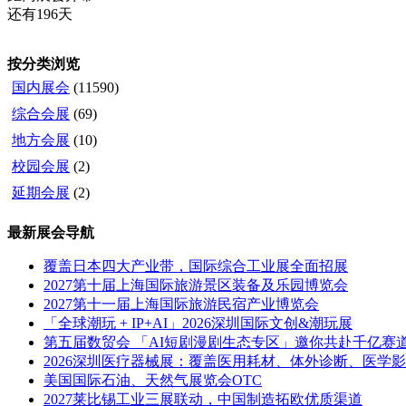
还有196天
按分类浏览
国内展会
(11590)
综合会展
(69)
地方会展
(10)
校园会展
(2)
延期会展
(2)
最新展会导航
覆盖日本四大产业带，国际综合工业展全面招展
2027第十届上海国际旅游景区装备及乐园博览会
2027第十一届上海国际旅游民宿产业博览会
「全球潮玩 + IP+AI」2026深圳国际文创&潮玩展
第五届数贸会 「AI短剧漫剧生态专区」邀你共赴千亿赛
2026深圳医疗器械展：覆盖医用耗材、体外诊断、医学
美国国际石油、天然气展览会OTC
2027莱比锡工业三展联动，中国制造拓欧优质渠道