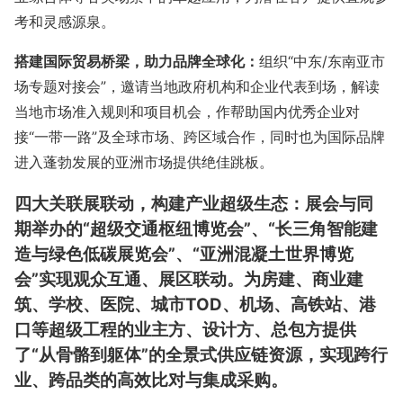
考和灵感源泉。
搭建国际贸易桥梁，助力品牌全球化：
组织
“中东/东南亚市
场专题对接会”，邀请当地政府机构和企业代表到场，解读
当地市场准入规则和项目机会
，
作帮助国内优秀企业对
接
“一带一路”及全球市场
、跨区域合作，同时也为国际品牌
进入蓬勃发展的亚洲市场提供绝佳跳板
。
四大
关联展
联动，构建产业超级生态
：
展会与同
期举办的“
超级交通枢纽博览会
”、
“长三角智能建
造与绿色低碳展览会”、“亚洲混凝土世界博览
会”实现观众互通、展区联动。为
房建、商业建
筑、学校、医院、城市
TOD、
机场、高铁站、港
口等超级工程的业主方、设计方、总包方提供
了“从骨骼到躯体”的全景式供应链资源，实现跨行
业、跨品类的高效比对与集成采购。