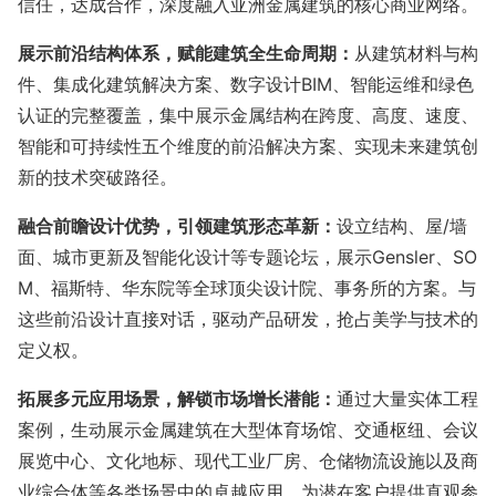
信任，达成合作，深度融入亚洲金属建筑的核心商业网络。
展示前沿结构体系，赋能建筑全生命周期
：
从建筑材料与构
件、集成化建筑解决方案、
数字设计
BIM、智能运维
和绿色
认证的完整覆盖，集中展示金属结构在跨度、高度、速度、
智能和可持续性五个维度的前沿解决方案、实现未来建筑创
新的技术突破路径。
融合
前瞻设计优势
，引领建筑形态革新：
设立
结构、屋
/墙
面、城市更新及智能化设计等专题论坛
，展示
Gensler、SO
M、福斯特
、华东院等全球顶尖设计院、事务所的方案。与
这些前沿设计直接对话，驱动产品研发，抢占美学与技术的
定义权。
拓展多元应用场景，解锁市场增长潜能：
通过大量实体工程
案例，生动展示金属建筑在大型体育场馆、交通枢纽、会议
展览中心、文化地标、现代工业厂房、仓储物流设施以及商
业综合体等各类场景中的卓越应用，为潜在客户提供直观参