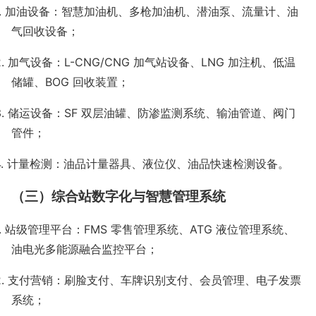
.
加油设备：智慧加油机、多枪加油机、潜油泵、流量计、油
气回收设备；
2.
加气设备：
L-CNG/CNG
加气站设备、
LNG
加注机、低温
储罐、
BOG
回收装置；
3.
储运设备：
SF
双层油罐、防渗监测系统、输油管道、阀门
管件；
4.
计量检测：油品计量器具、液位仪、油品快速检测设备。
（三）综合站数字化与智慧管理系统
.
站级管理平台：
FMS
零售管理系统、
ATG
液位管理系统、
油电光多能源融合监控平台；
2.
支付营销：刷脸支付、车牌识别支付、会员管理、电子发票
系统；