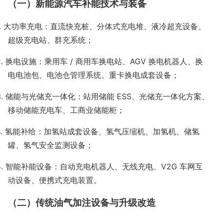
（一）新能源汽车补能技术与装备
.
大功率充电：直流快充桩、分体式充电堆、液冷超充设备、
超级充电站、群充系统；
2.
换电设施：乘用车
/
商用车换电站、
AGV
换电机器人、换
电电池包、电池仓管理系统、重卡换电成套设备；
3.
储能与光储充一体化：站用储能
ESS
、光储充一体化方案、
移动储能充电车、工商业储能柜；
4.
氢能补给：加氢站成套设备、氢气压缩机、加氢机、储氢
罐、氢气安全监测设备；
5.
智能补能设备：自动充电机器人、无线充电、
V2G
车网互
动设备、便携式充电装置。
（二）传统油气加注设备与升级改造