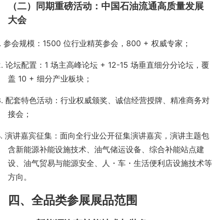
（二）同期重磅活动：中国石油流通高质量发展
大会
.
参会规模：
1500
位行业精英参会，
800 +
权威专家；
2.
论坛配置：
1
场主高峰论坛
+ 12-15
场垂直细分分论坛，覆
盖
10 +
细分产业板块；
3.
配套特色活动：行业权威颁奖、诚信经营授牌、精准商务对
接会；
4.
演讲嘉宾征集：面向全行业公开征集演讲嘉宾，演讲主题包
含新能源补能设施技术、油气储运设备、综合补能站点建
设、油气贸易与能源安全、人・车・生活便利店设施技术等
方向。
四、全品类参展展品范围