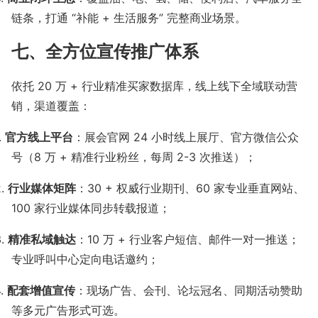
链条，打通
“
补能
+
生活服务
”
完整商业场景。
七、全方位宣传推广体系
依托
20 万 + 行业精准买家数据库，线上线下全域联动营
销，渠道覆盖：
.
官方线上平台
：展会官网
24
小时线上展厅、官方微信公众
号（
8
万
+
精准行业粉丝，每周
2-3
次推送）；
2.
行业媒体矩阵
：
30 +
权威行业期刊、
60
家专业垂直网站、
100
家行业媒体同步转载报道；
3.
精准私域触达
：
10
万
+
行业客户短信、邮件一对一推送；
专业呼叫中心定向电话邀约；
4.
配套增值宣传
：现场广告、会刊、论坛冠名、同期活动赞助
等多元广告形式可选。