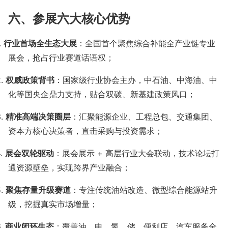
六、参展六大核心优势
.
行业首场全生态大展
：全国首个聚焦综合补能全产业链专业
展会，抢占行业赛道话语权；
2.
权威政策背书
：国家级行业协会主办，中石油、中海油、中
化等国央企鼎力支持，贴合双碳、新基建政策风口；
3.
精准高端决策圈层
：汇聚能源企业、工程总包、交通集团、
资本方核心决策者，直击采购与投资需求；
4.
展会双轮驱动
：展会展示
+
高层行业大会联动，技术论坛打
通资源壁垒，实现跨界产业融合；
5.
聚焦存量升级赛道
：专注传统油站改造、微型综合能源站升
级，挖掘真实市场增量；
6.
商业闭环生态
：覆盖油、电、氢、储、便利店、汽车服务全