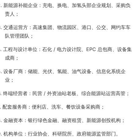
2.
新能源补能企业：充电、换电、加氢头部企业规划、采购负
责人；
3.
交通运营方：高速集团、物流园区、港口、公交、网约车车
队管理团队；
4.
工程与设计单位：石化
/
电力设计院、
EPC
总包商、设备集
成商；
5.
设备厂商：储能、光伏、氢能、油气设备、信息化系统企
业；
6.
终端经营者：民营
/
外资油站老板、综合能源站运营高管；
.
配套服务商：便利店、洗车、餐饮设备采购商；
8.
金融资本：银行绿色金融、融资租赁、新能源创投机构；
9.
机构单位：行业协会、科研院所、政府能源监管部门。