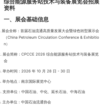
综合能源服务站技术与装备展览会招展
资料
一、展会基础信息
.
展会全称：首届石油流通高质量发展大会暨绿色转型展示会
（
China Petroleum Circulation Co
nference & Exhibitio
n
）
2.
展会简称：
CPCCE 2026
综合能源服务站技术与装备展览
会
3.
举办时间：
2026
年
10
月
28
日
- 30
日
4.
举办地点：南京国际展览中心
5.
支持单位：中国石油、中化、延长石油、中海石油
6.
主办单位：中国石油流通协会