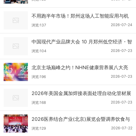
不用跑半年市场！郑州这场人工智能应用与机
器人博览会，承包你全年产业链资源
2026-07-24
浏览:137
中国现代产业品牌大会 10 月郑州低空经济・智
慧物流・生鲜冷链三展联动，联合展出十万 +
2026-07-23
浏览:104
北京主场巅峰之约！NHNE健康营养展八大亮
点抢先看
2026-07-23
浏览:196
2026年美国金属加焊接表面处理自动化管材展
览会
2026-07-23
浏览:168
2026医养结合产业(北京)展览会暨调养饮食与
药食同源解决方案展来了！
2026-07-22
浏览:129