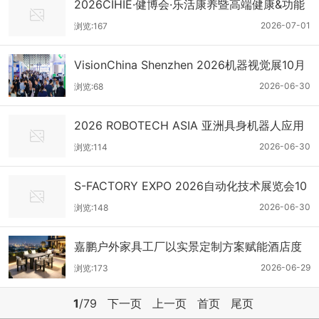
2026CIHIE·健博会·乐活康养暨高端健康&功能
康养水展
2026-07-01
浏览:167
VisionChina Shenzhen 2026机器视觉展10月
27日深圳开幕
2026-06-30
浏览:68
2026 ROBOTECH ASIA 亚洲具身机器人应用
及产业链展
2026-06-30
浏览:114
S-FACTORY EXPO 2026自动化技术展览会10
月27日开幕
2026-06-30
浏览:148
嘉鹏户外家具工厂以实景定制方案赋能酒店度
假空间升级
2026-06-29
浏览:173
1
/79
下一页
上一页
首页
尾页