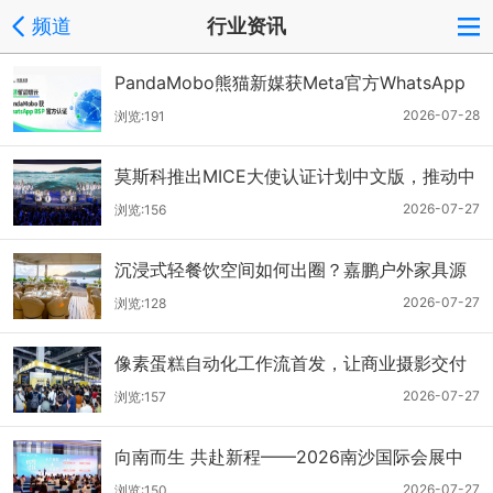
频道
行业资讯
PandaMobo熊猫新媒获Meta官方WhatsApp
BSP认证，JoinMC开启AI+私域出海新基建时
2026-07-28
浏览:191
代
莫斯科推出MICE大使认证计划中文版，推动中
俄商务旅游合作
2026-07-27
浏览:156
沉浸式轻餐饮空间如何出圈？嘉鹏户外家具源
头工厂给出答案
2026-07-27
浏览:128
像素蛋糕自动化工作流首发，让商业摄影交付
走向规模化
2026-07-27
浏览:157
向南而生 共赴新程——2026南沙国际会展中
心综合体两周年志庆圆满落幕
2026-07-27
浏览:150