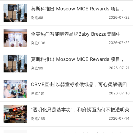
莫斯科推出 Moscow MICE Rewards 项目，
助力国际活动组织者打造更具吸引力的商务活
2026-07-22
浏览:68
动
全美热门智能喂养品牌Baby Brezza登陆中
国，携手中西宝贝赋能轻松育儿
2026-07-22
浏览:138
莫斯科推出 Moscow MICE Rewards 项目，
助力国际活动组织者打造更具吸引力的商务活
2026-07-21
浏览:99
动
CBME直击|以婴童标准做纸品，可心柔解锁四
大品类多元使用场景
2026-07-16
浏览:161
“透明化只是基本功”，和府捞面为何不把透明菜
单当护城河？
2026-07-14
浏览:165