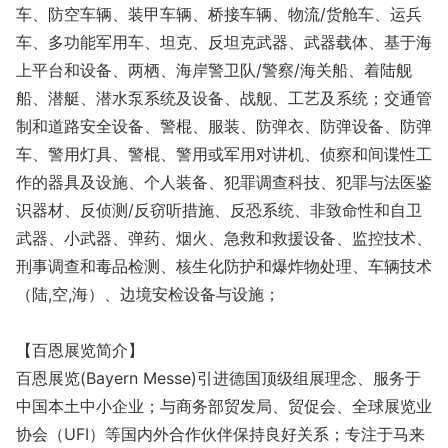
车、防空车辆、装甲车辆、桥接车辆、物流/货舱车、运兵
车、多功能军用车、坦克、反坦克武器、武器载体、基于海
上平台和设备、两栖、海岸警卫队/警察/海关船、着陆舰
船、潜艇、潜水泵系统及设备、战舰、工艺及系统；交通管
制和道路安全设备、警棍、服装、防弹衣、防弹设备、防弹
车、警用灯具、警棍、警用或军用对讲机、侦察和间谍性工
作的器具及设施、个人装备、犯罪调查科技、犯罪与法医鉴
识器材、反侦测/反窃听措施、反恐系统、非致命性和自卫
武器、小武器、弹药、烟火、急救和救援设备、监控技术、
刑事调查和毒品检测、核生化防护和爆炸物处理、车辆技术
（陆,空,海）、边境安检设备与设施；
【百恩展览简介】
百恩展览(Bayern Messe)引进德国顶级组展理念、服务于
中国本土中小企业；与商务部贸发局、贸促会、全球展览业
协会（UFI）等国内外合作伙伴保持良好关系；专注于马来