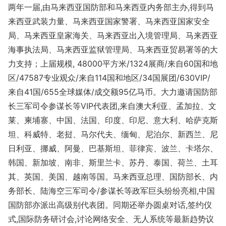
两年一届,由马来西亚国防部和马来西亚内务部主办,得到马
来西亚武装力量、马来西亚国家警署、马来西亚国家安全
局、马来西亚皇家海关、马来西亚出入境管理局、马来西亚
海事执法局、马来西亚监狱管理局、马来西亚贸易署等的大
力支持；上届规模, 48000平方米/1324展商/来自60国和地
区/47587专业观众/来自114国和地区/34国展团/630VIP/
来自41国/655全球媒体/成交额95亿马币。大力邀请国防部
长三军司令参谋长等VIP代表团,来自澳大利亚、孟加拉、文
莱、柬埔寨、中国、法国、印度、印尼、意大利、哈萨克斯
坦、科威特、老挝、马尔代夫、缅甸、尼泊尔、新西兰、尼
日利亚、挪威、阿曼、巴基斯坦、菲律宾、波兰、卡塔尔、
韩国、新加坡、南非、斯里兰卡、苏丹、泰国、荷兰、土耳
其、英国、美国、越南等国。马来西亚总理、国防部长、内
务部长、陆海空三军司令/参谋长等政军巨头纷纷亮相,中国
国防部亦派出高级别代表团。同期还举办圆桌对话,签约仪
式,国际防务研讨会,讨论网络安全、无人系统等最新趋势议