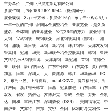
主办单位： 广州巨浪展览策划有限公司
参展咨询：卢峰 156 2601 9944 （微信同号）
展会规模：3万+平方米，参展企业5百+家，专业观众5万+
一年一度的广州巨浪国际金属暨冶金工业展览会 ，是久负
盛名、全球瞩目的业界盛会，经过26年的努力，展会得到
太钢、宝武钢铁、鞍钢联众、河北钢铁集团（邯钢）、湘
钢、浦项、新日铁、马钢、新冶钢、珠江钢管、天津友发钢
管集团、冠洲、华美、新华联合冶金控股集团、韩钢、肇庆
艾格特,乐从钢铁世界、天津海钢、新冠洲、首钢、道德企
业、联创、唐山智恒达、广东中创誉、山东冀伟、黄山维斯
加嘉、恒丰、深圳大工人、聚鑫源、韩江、华新丽华、KO
S、东莞亚昱、上海春茗、me
taLCOVO、博兴福升源、浙
江严氏、浙江缙云韩立、恒基、冠县前进、山东恒丰、山东
双发、省权、拓倍迈、罗博派克、晋诚、金镦、乔升、金凯
达、国和、重庆江东、深圳荟俊（DSR）、美国福禄克、中
南炉业、艾亦特、吉邦、实密、金阳、比利时考克利尔、一