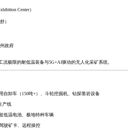
tion Center）
舒）
州政府
地工况极限的耐低温装备与5G+AI驱动的无人化采矿系统。
用自卸车（150吨+）、斗轮挖掘机、钻探凿岩设备
生产线
、超低温电池、极地特种车辆
人驾驶矿卡、远程操控