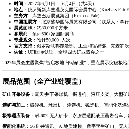
时间
：2027年6月1日 — 6月4日（共4天）
地点
：俄罗斯新库兹涅茨克国际会展中心（Kuzbass Fair Exhibi
主办方
：库兹巴斯展览集团（Kuzbass Fair）
中国组展方
：北京盛华国际展览有限公司（联系人：李行
展览面积
：约80,000平方米
参展商
：预计600+家国际展商
专业观众
：预计50,000+人次
官方支持
：俄罗斯联邦能源部、工业和贸易部、克麦罗沃
认证
：UFI国际认证，全球四大矿业盛会之一
2027年展会主题聚焦"智启极地·绿动矿业"，重点展示突破极
展品范围（全产业链覆盖）
矿山开采设备
：露天/井下采煤机、掘进机、液压支架、大型矿
选矿与加工
：破碎机、球磨机、浮选机、磁选机、智能化洗煤
极寒适应装备
：耐-60℃无人矿卡、永冻层适配液压凿岩台车
智能化系统
：5G矿井通讯、AI地质建模、数字孪生矿山、无