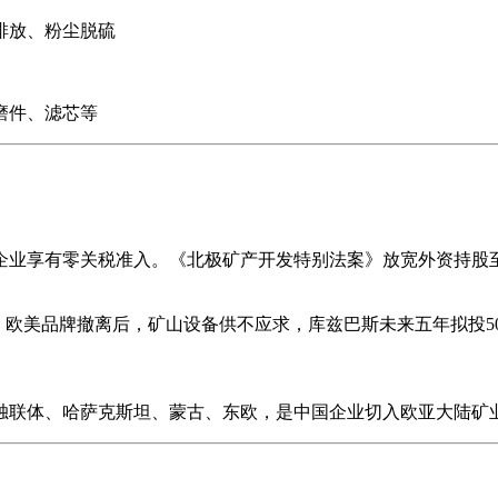
排放、粉尘脱硫
磨件、滤芯等
企业享有零关税准入。《北极矿产开发特别法案》放宽外资持股至5
。欧美品牌撤离后，矿山设备供不应求，库兹巴斯未来五年拟投
独联体、哈萨克斯坦、蒙古、东欧，是中国企业切入欧亚大陆矿