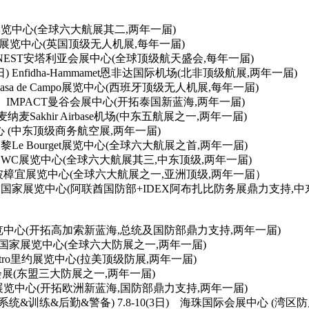
堡罗博览中心(全球六大航展其二,两年一届)
CEL展览中心(英国顶级无人机展,每年一届)
日) NEST安塔利亚会展中心(全球顶级航天盛会,每年一届)
日) Enfidha-Hammamet恩非达国际机场(北非顶级航展,两年一届)
asa de Campo展览中心(西班牙顶级无人机展,每年一届)
) IMPACT曼谷会展中心(开拓泰国新蓝海,两年一届)
akhir Airba
se机场(中东五航展之一,两年一届)
中心 (中东顶级商务航空展,两年一届)
巴黎Le Bourget展览中心(全球六大航展之首,两年一届)
迪拜DWC展览中心(全球六大航展其三,中东顶级,两年一届)
新加坡樟宜展览中心(全球六大航展之一,亚洲顶级,两年一届）
阿布扎比国家展览中心(阿联酋国防部+IDEX阿布扎比防务展鼎力支持,中
 巴库展览中心(开拓高加索新蓝海,总统及国防部鼎力支持,两年一届)
布扎比国家展览中心(全球六大防展之一,两年一届)
centro里约展览中心(拉美顶级防展,两年一届)
国际会展(东盟三大防展之一,两年一届)
都会展览中心(开拓欧洲新蓝海,国防部鼎力支持,两年一届)
(无人系统&训练&后勤&警备) 7.8-10(3日) 海珠国际会展中心 (湾区