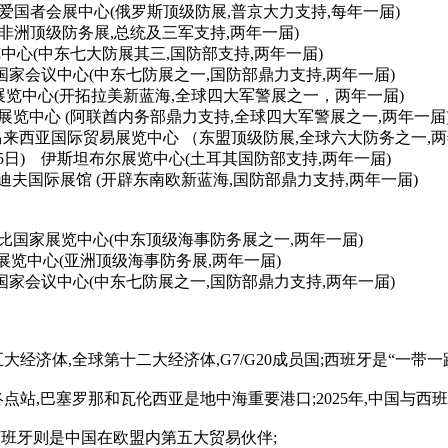
期待定 爱国者会展中心(俄罗斯顶级防展,普京大力支持,每年一届)
心 (非洲顶级防务展,总统及三军支持,两年一届)
得展览中心(中东七大防展其三,国防部支持,两年一届)
 多哈国家会议中心(中东七防展之一,国防部鼎力支持,两年一届)
merica展览中心(开拓拉美新蓝海,全球四大军警展之一，两年一届)
扎比国家展览中心 (阿联酋内务部鼎力支持,全球四大军警展之一,两年一届
MITEC马来西亚国际贸易展览中心 （东盟顶级防展,全球六大防务之一,
20(5日) 伊斯坦布尔展览中心(土耳其国防部支持,两年一届)
罗夫迪夫国际展馆 (开辟东南欧新蓝海,国防部鼎力支持,两年一届)
 阿布扎比国家展览中心(中东顶级海事防务展之一,两年一届)
樟宜展览中心(亚洲顶级海事防务展,两年一届)
 多哈国家会议中心(中东七防展之一,国防部鼎力支持,两年一届)
经济体,全球第十二大经济体,G7/G20成员国;西班牙是“一带一
点站,巴塞罗那和瓦伦西亚是地中海重要港口;2025年,中国与西班
西班牙则是中国在欧盟内第五大贸易伙伴;