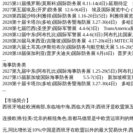
2025第11届俄罗斯(莫斯科)国际防务展 8.11-14(4日)-延
2027第五届埃及(开罗)防务展 12.6-9(4日) 埃及国际展览中
2028第四届沙特(利雅得)国际防务展 1.16-20日(5日) 利雅
2028第十届卡塔尔(多哈)国际防务暨海防展 3.27-30(4日)
2028第七届巴西(圣堡罗)国际军警展 4.4-6(3日) TransA
2028第12届中东(阿布扎比)国际军警展 4.4-6(3日) 阿布
2028第20届马来西亚(吉隆坡)国际防务展 4.17-20(4日) 
2028第六届土耳其(伊斯坦布尔)国际防务与航空航天展 5.16-
2028第18届保加利亚(普罗夫迪夫)国际防务展 6月(4日) 普
...
海事防务类
2027第九届中东(阿布扎比)国际海事防务展 1.25-29(5日)
2027第15届新加坡国际海事防务展 5.5-7(3日) 新加坡
2028第十届卡塔尔(多哈)国际防务暨海防展 3.27-30(4日)
...
【市场简介】
西班牙地处欧洲南部,东临地中海,西临大西洋;西班牙是欧盟第五大
连接欧洲/拉美/北非的枢纽角色;首都马德里是中欧货运班列的终
元,同比增长近10%;中国是西班牙在欧盟以外的最大贸易伙伴,