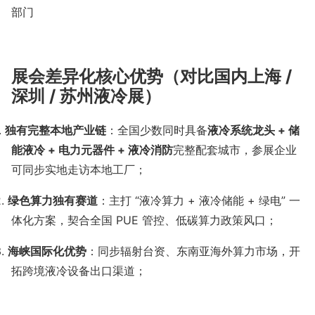
部门
展会差异化核心优势（对比国内上海
/
深圳 / 苏州液冷展）
.
独有完整本地产业链
：全国少数同时具备
液冷系统龙头
+ 储
能液冷 + 电力元器件 + 液冷消防
完整配套城市，参展企业
可同步实地走访本地工厂；
2.
绿色算力独有赛道
：主打
“液冷算力 + 液冷储能 + 绿电” 一
体化方案，契合全国 PUE 管控、低碳算力政策风口；
3.
海峡国际化优势
：同步辐射台资、东南亚海外算力市场，开
拓跨境液冷设备出口渠道；