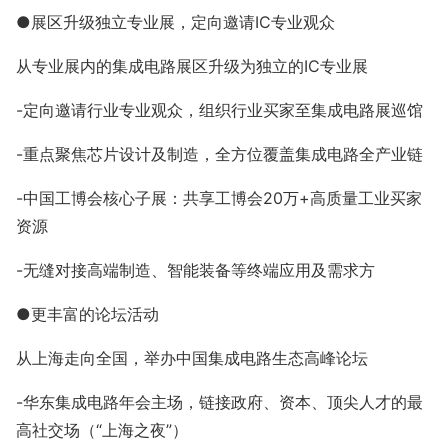
●展区升级独立专业展，定向邀请
IC
专业观众
从专业展内的集成电路展区升级为独立的
IC
专业展
-定向邀请行业专业观众，组织行业买家至集成电路展巡馆
-重点聚焦芯片设计及制造，全方位覆盖集成电路全产业链
-中国工博会核心子展：共享工博会
20
万
+
高质量工业买家
资源
-无缝对接高端制造、智能装备等终端应用及需求方
●更丰富的论坛活动
从上海走向全国，举办中国集成电路生态高峰论坛
-华东集成电路年会主场，链接政府、资本、顶尖人才的最
高社交场（
“
上海之夜
”
）