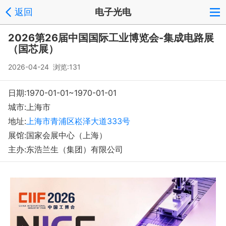
返回
电子光电
登录
注册
反馈
回到顶部
2026第26届中国国际工业博览会-集成电路展
Copyright © 2008-2018 环球会展网 fairglobal.com.cn 版权所有
（国芯展）
2026-04-24 浏览:131
日期:1970-01-01~1970-01-01
城市:上海市
地址:
上海市青浦区崧泽大道333号
展馆:国家会展中心（上海）
主办:东浩兰生（集团）有限公司