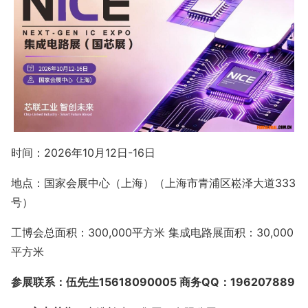
时间：
2026
年
10
月
12
日
-16
日
地点：国家会展中心（上海）（上海市青浦区崧泽大道
333
号）
工博会总面积：
300,000
平方米
集成电路展面积：
30,000
平方米
参展联系：伍先生
15618090005
商务
QQ
：
196207889