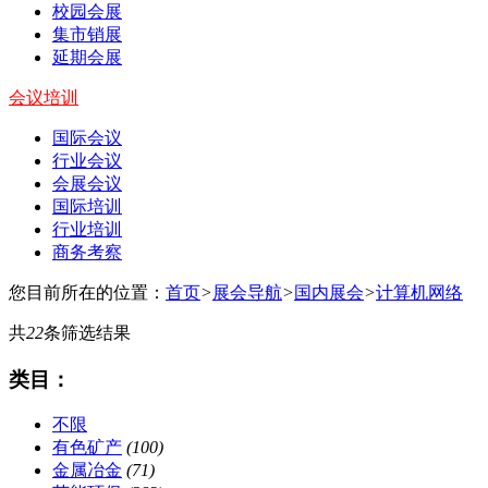
校园会展
集市销展
延期会展
会议培训
国际会议
行业会议
会展会议
国际培训
行业培训
商务考察
您目前所在的位置：
首页
>
展会导航
>
国内展会
>
计算机网络
共
22
条筛选结果
类目：
不限
有色矿产
(100)
金属冶金
(71)